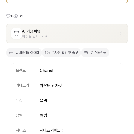
0
82
AI 가상 피팅
이 옷을 입어보세요
무료배송
15-20일
검수사진 확인 후 출고
쿠폰 적용가능
브랜드
Chanel
카테고리
아우터 > 자켓
색상
블랙
성별
여성
사이즈
사이즈 가이드