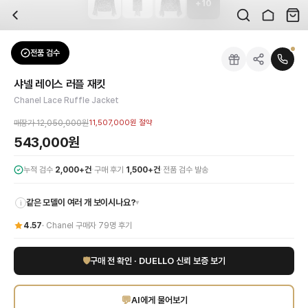
+
10
자주 묻는 질문
Chanel
샤넬 레이스 러플 재킷
배송은 얼마나 걸리나요?
브랜드:
Chanel
주문 후 평균 15~20일 소요되며, 전 상품 무료배송입니다. 해외에서 입고 후 국내
카테고리:
아우터
> 자켓
검수는 어떻게 진행되나요? 검수 사진을 받을 수 있나요?
성별:
여성
전품 검수
Chanel
자켓
전문 스태프가 실물 상품을 직접 확인한 후 검수 사진을 제공합니다. 가죽 재질, 로고
색상:
블랙
교환이나 반품이 가능한가요?
가격:
543,000
원
샤넬 레이스 러플 재킷
수령 후 7일 이내 신청하시면 상품 하자, 사이즈 불일치, 고객 변심 모두 교환·반품
명품 패션의 정수, 샤넬 레이스 러플 재킷으로 독보적인 스타일을 완성하세요. 클
Chanel Lace Ruffle Jacket
쿠폰과 적립금을 함께 사용할 수 있나요?
Chanel
샤넬 레이스 러플 재킷
을 DUELLO에서 만나보세요. 고퀄리티 하이엔드 인
네, 쿠폰과 적립금을 결제 시 함께 사용하실 수 있습니다. 적립금은 1,000원 이상
매장가
12,050,000원
11,507,000원
절약
사이즈는 어떻게 선택하나요?
543,000원
상품 상세의 사이즈 정보를 참고해 선택하시고, 사이즈 선택이 어려우시면 카카오톡 
·
·
누적 검수
2,000+건
구매 후기
1,500+건
전품 검수 발송
같은 모델이 여러 개 보이시나요?
▾
i
4.57
·
Chanel
구매자
79
명 후기
🛡
구매 전 확인 · DUELLO 신뢰 보증 보기
💬
AI에게 물어보기