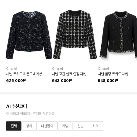
Chanel
Chanel
Chanel
샤넬 트위드 라운드넥 자켓
샤넬 고급 실크 안감 자켓
샤넬 롤링 트위드 재킷
625,000원
543,000원
548,000원
AI 추천코디
이 상품과 어울리는 코디를 찾았어요
전체
상의
패션잡화
가방
신발
하의