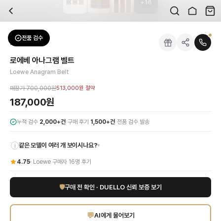
+
16
자주 묻는 질문
Loewe
로에베 아나그램 벨트
배송은 얼마나 걸리나요?
브랜드:
Loewe
주문 후 평균 15~20일 소요되며, 전 상품 무료배송입니다. 해외에서 입고 후 국내
카테고리:
패션잡화
> 벨트
검수는 어떻게 진행되나요? 검수 사진을 받을 수 있나요?
성별:
여성
전품 검수
Loewe
벨트
전문 스태프가 실물 상품을 직접 확인한 후 검수 사진을 제공합니다. 가죽 재질, 로고
색상:
블랙
교환이나 반품이 가능한가요?
가격:
187,000
원
로에베 아나그램 벨트
수령 후 7일 이내 신청하시면 상품 하자, 사이즈 불일치, 고객 변심 모두 교환·반품
럭셔리 패션의 정점, 로에베 아나그램 벨트를 만나보세요. Loewe의 시그니처 아
Loewe Anagram Belt
쿠폰과 적립금을 함께 사용할 수 있나요?
Loewe
로에베 아나그램 벨트
을 DUELLO에서 만나보세요. 고퀄리티 하이엔드 인증
네, 쿠폰과 적립금을 결제 시 함께 사용하실 수 있습니다. 적립금은 1,000원 이상
매장가
700,000원
513,000원
절약
187,000원
·
·
누적 검수
2,000+건
구매 후기
1,500+건
전품 검수 발송
같은 모델이 여러 개 보이시나요?
▾
i
4.75
·
Loewe
구매자
16
명 후기
🛡
구매 전 확인 · DUELLO 신뢰 보증 보기
💬
AI에게 물어보기