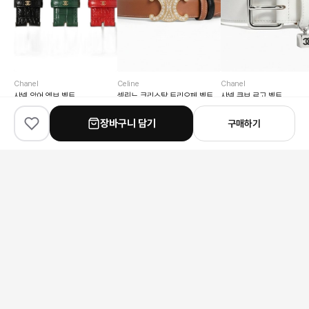
Chanel
Celine
Chanel
샤넬 악어 엠보 벨트
셀린느 크리스탈 트리오페 벨트
샤넬 큐브 로고 벨트
173,000원
197,000원
167,000원
장바구니 담기
구매하기
AI 추천코디
이 상품과 어울리는 코디를 찾았어요
전체
신발
가방
상의
아우터
하의
시계