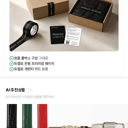
정품 풀박스 구성
그대로
듀엘로 전용 프리미엄 패키지
듀엘로 개런티 카드
동봉
AI 추천상품
i
AI가 비슷한 스타일의 상품을 찾았어요