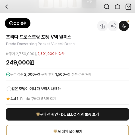
+
9
자주 묻는 질문
Prada
프라다 드로스트링 포켓 V넥 원피스
배송은 얼마나 걸리나요?
브랜드:
Prada
주문 후 평균 15~20일 소요되며, 전 상품 무료배송입니다. 해외에서 입고 후 국내
카테고리:
상의
> 원피스
검수는 어떻게 진행되나요? 검수 사진을 받을 수 있나요?
성별:
여성
전품 검수
Prada
원피스
전문 스태프가 실물 상품을 직접 확인한 후 검수 사진을 제공합니다. 가죽 재질, 로고
색상:
베이지
교환이나 반품이 가능한가요?
가격:
249,000
원
프라다 드로스트링 포켓 V넥 원피스
수령 후 7일 이내 신청하시면 상품 하자, 사이즈 불일치, 고객 변심 모두 교환·반품
프라다 드로스트링 포켓 V넥 원피스로 우아함과 실용성을 동시에 잡으세요. 고급스
Prada Drawstring Pocket V-neck Dress
쿠폰과 적립금을 함께 사용할 수 있나요?
Prada
프라다 드로스트링 포켓 V넥 원피스
을 DUELLO에서 만나보세요. 고퀄리티
네, 쿠폰과 적립금을 결제 시 함께 사용하실 수 있습니다. 적립금은 1,000원 이상
매장가
2,750,000원
2,501,000원
절약
사이즈는 어떻게 선택하나요?
249,000원
상품 상세의 사이즈 정보를 참고해 선택하시고, 사이즈 선택이 어려우시면 카카오톡 
·
·
누적 검수
2,000+건
구매 후기
1,500+건
전품 검수 발송
같은 모델이 여러 개 보이시나요?
▾
i
4.41
·
Prada
구매자
56
명 후기
🛡
구매 전 확인 · DUELLO 신뢰 보증 보기
💬
AI에게 물어보기