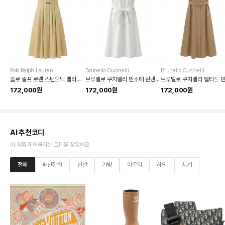
Polo Ralph Lauren
Brunello Cucinelli
Brunello Cucinelli
폴로 랄프 로렌 스탠드넥 벨티드 플리츠 원피스
브루넬로 쿠치넬리 민소매 린넨 벨티드 셔츠 원피스
172,000원
172,000원
172,000원
AI 추천코디
이 상품과 어울리는 코디를 찾았어요
전체
패션잡화
신발
가방
아우터
하의
시계