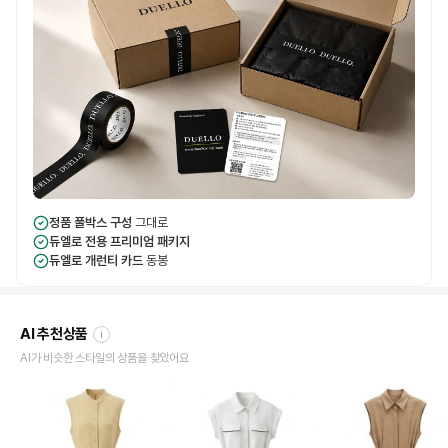
정품 풀박스 구성
그대로
듀엘로 전용 프리미엄 패키지
듀엘로 개런티 카드
동봉
AI 추천상품
i
AI가 비슷한 스타일의 상품을 찾았어요