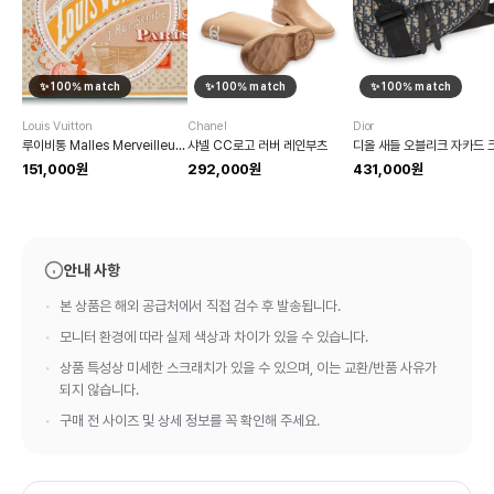
✨
100
% match
✨
100
% match
✨
100
% match
Louis Vuitton
Chanel
Dior
루이비통 Malles Merveilleuses 스카프
샤넬 CC로고 러버 레인부츠
151,000원
292,000원
431,000원
안내 사항
본 상품은 해외 공급처에서 직접 검수 후 발송됩니다.
모니터 환경에 따라 실제 색상과 차이가 있을 수 있습니다.
상품 특성상 미세한 스크래치가 있을 수 있으며, 이는 교환/반품 사유가
되지 않습니다.
구매 전 사이즈 및 상세 정보를 꼭 확인해 주세요.