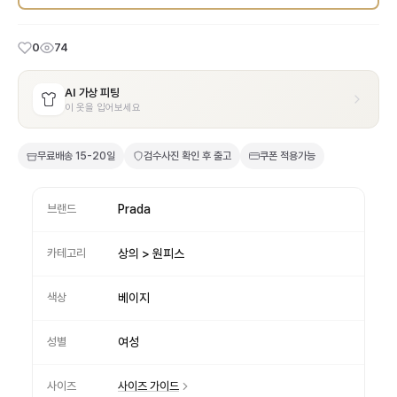
0
74
AI 가상 피팅
이 옷을 입어보세요
무료배송
15-20일
검수사진 확인 후 출고
쿠폰 적용가능
브랜드
Prada
카테고리
상의 > 원피스
색상
베이지
성별
여성
사이즈
사이즈 가이드