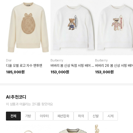
Dior
Burberry
Burberry
디올 오벌 로고 자수 맨투맨
버버리 봄 신상 독점 서핑 베어 프린트 라운드넥 맨투맨
185,000원
153,000원
153,000원
AI 추천코디
이 상품과 어울리는 코디를 찾았어요
전체
가방
아우터
패션잡화
하의
신발
시계