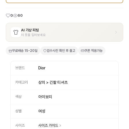
0
60
AI 가상 피팅
이 옷을 입어보세요
무료배송
15-20일
검수사진 확인 후 출고
쿠폰 적용가능
브랜드
Dior
카테고리
상의 > 긴팔 티셔츠
색상
아이보리
성별
여성
사이즈
사이즈 가이드