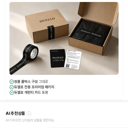
정품 풀박스 구성
그대로
듀엘로 전용 프리미엄 패키지
듀엘로 개런티 카드
동봉
AI 추천상품
i
AI가 비슷한 스타일의 상품을 찾았어요