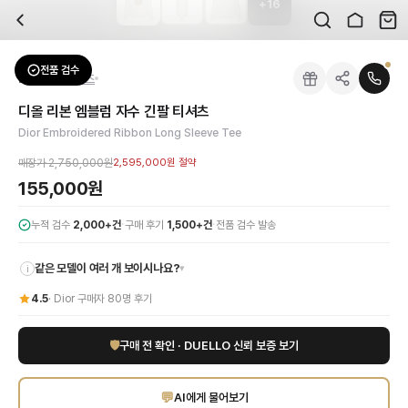
+
16
자주 묻는 질문
Dior
디올 리본 엠블럼 자수 긴팔 티셔츠
배송은 얼마나 걸리나요?
브랜드:
Dior
주문 후 평균 15~20일 소요되며, 전 상품 무료배송입니다. 해외에서 입고 후 국내
카테고리:
상의
> 긴팔 티셔츠
검수는 어떻게 진행되나요? 검수 사진을 받을 수 있나요?
성별:
여성
전품 검수
Dior
긴팔 티셔츠
전문 스태프가 실물 상품을 직접 확인한 후 검수 사진을 제공합니다. 가죽 재질, 로고
색상:
아이보리
교환이나 반품이 가능한가요?
가격:
155,000
원
디올 리본 엠블럼 자수 긴팔 티셔츠
수령 후 7일 이내 신청하시면 상품 하자, 사이즈 불일치, 고객 변심 모두 교환·반품
디올의 독보적인 우아함이 깃든 리본 엠블럼 자수 긴팔 티셔츠를 만나보세요. 부드러
Dior Embroidered Ribbon Long Sleeve Tee
쿠폰과 적립금을 함께 사용할 수 있나요?
Dior
디올 리본 엠블럼 자수 긴팔 티셔츠
을 DUELLO에서 만나보세요. 고퀄리티 하
네, 쿠폰과 적립금을 결제 시 함께 사용하실 수 있습니다. 적립금은 1,000원 이상
매장가
2,750,000원
2,595,000원
절약
사이즈는 어떻게 선택하나요?
155,000원
상품 상세의 사이즈 정보를 참고해 선택하시고, 사이즈 선택이 어려우시면 카카오톡 
·
·
누적 검수
2,000+건
구매 후기
1,500+건
전품 검수 발송
같은 모델이 여러 개 보이시나요?
▾
i
4.5
·
Dior
구매자
80
명 후기
🛡
구매 전 확인 · DUELLO 신뢰 보증 보기
💬
AI에게 물어보기