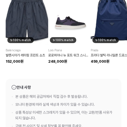
✨
100
% match
✨
100
% match
✨
100
% match
Balenciaga
Loro Piana
Prada
발렌시아가 레터링 프린트 쇼츠
로로피아나 뉴 포트 워크 스니커즈
152,000원
248,000원
459,000원
안내 사항
본 상품은 해외 공급처에서 직접 검수 후 발송됩니다.
모니터 환경에 따라 실제 색상과 차이가 있을 수 있습니다.
상품 특성상 미세한 스크래치가 있을 수 있으며, 이는 교환/반품 사유가
되지 않습니다.
구매 전 사이즈 및 상세 정보를 꼭 확인해 주세요.