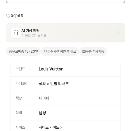
0
65
AI 가상 피팅
이 옷을 입어보세요
무료배송
15-20일
검수사진 확인 후 출고
쿠폰 적용가능
브랜드
Louis Vuitton
카테고리
상의 > 반팔 티셔츠
색상
네이비
성별
남성
사이즈
사이즈 가이드