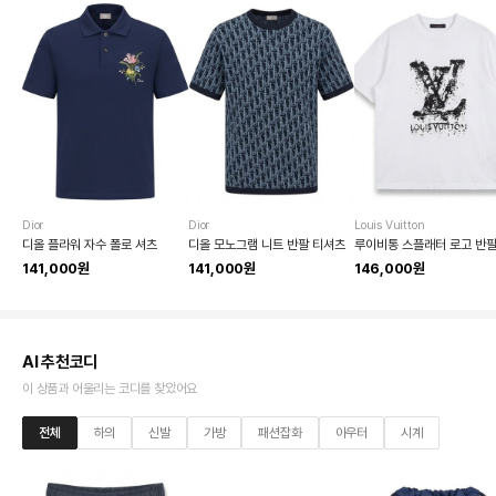
Dior
Dior
Louis Vuitton
디올 플라워 자수 폴로 셔츠
디올 모노그램 니트 반팔 티셔츠
141,000원
141,000원
146,000원
AI 추천코디
이 상품과 어울리는 코디를 찾았어요
전체
하의
신발
가방
패션잡화
아우터
시계