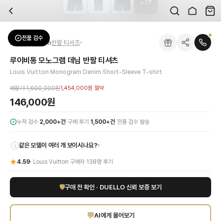
+
17
자주 묻는 질문
Louis Vuitton
루이비통 모노그램 데님 반팔 티셔츠
배송은 얼마나 걸리나요?
브랜드:
Louis Vuitton
주문 후 평균 15~20일 소요되며, 전 상품 무료배송입니다. 해외에서 입고 후 국내
카테고리:
상의
> 반팔 티셔츠
검수는 어떻게 진행되나요? 검수 사진을 받을 수 있나요?
성별:
남성
전품 검수
Louis Vuitton
반팔 티셔츠
전문 스태프가 실물 상품을 직접 확인한 후 검수 사진을 제공합니다. 가죽 재질, 로고
색상:
네이비
교환이나 반품이 가능한가요?
가격:
146,000
원
루이비통 모노그램 데님 반팔 티셔츠
수령 후 7일 이내 신청하시면 상품 하자, 사이즈 불일치, 고객 변심 모두 교환·반품
루이비통의 독창적인 감각이 돋보이는 모노그램 데님 반팔 티셔츠를 만나보세요. 고
Louis Vuitton Monogram Denim Short-Sleeve T-shirt
쿠폰과 적립금을 함께 사용할 수 있나요?
Louis Vuitton
루이비통 모노그램 데님 반팔 티셔츠
을 DUELLO에서 만나보세요.
네, 쿠폰과 적립금을 결제 시 함께 사용하실 수 있습니다. 적립금은 1,000원 이상
매장가
1,600,000원
1,454,000원
절약
사이즈는 어떻게 선택하나요?
146,000원
상품 상세의 사이즈 정보를 참고해 선택하시고, 사이즈 선택이 어려우시면 카카오톡 
·
·
누적 검수
2,000+건
구매 후기
1,500+건
전품 검수 발송
같은 모델이 여러 개 보이시나요?
▾
i
4.59
·
Louis Vuitton
구매자
138
명 후기
🛡
구매 전 확인 · DUELLO 신뢰 보증 보기
💬
AI에게 물어보기