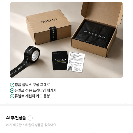
정품 풀박스 구성
그대로
듀엘로 전용 프리미엄 패키지
듀엘로 개런티 카드
동봉
AI 추천상품
i
AI가 비슷한 스타일의 상품을 찾았어요