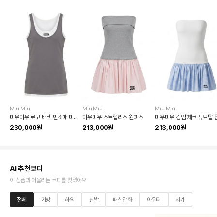
Miu Miu
Miu Miu
Miu Miu
미우미우 로고 배색 민소매 미니 원피스
미우미우 스트랩리스 원피스
230,000원
213,000원
213,000원
AI 추천코디
이 상품과 어울리는 코디를 찾았어요
전체
가방
하의
신발
패션잡화
아우터
시계