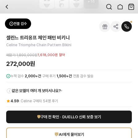
+
16
자주 묻는 질문
Celine
셀린느 트리옹프 체인 패턴 비키니
배송은 얼마나 걸리나요?
브랜드:
Celine
주문 후 평균 15~20일 소요되며, 전 상품 무료배송입니다. 해외에서 입고 후 국내
카테고리:
상의
> 원피스
검수는 어떻게 진행되나요? 검수 사진을 받을 수 있나요?
성별:
여성
전품 검수
Celine
원피스
전문 스태프가 실물 상품을 직접 확인한 후 검수 사진을 제공합니다. 가죽 재질, 로고
색상:
그레이
교환이나 반품이 가능한가요?
가격:
272,000
원
셀린느 트리옹프 체인 패턴 비키니
수령 후 7일 이내 신청하시면 상품 하자, 사이즈 불일치, 고객 변심 모두 교환·반품
셀린느 트리옹프 체인 패턴 비키니로 올여름 당신의 해변 스타일을 완성하세요. 럭
Celine Triomphe Chain Pattern Bikini
쿠폰과 적립금을 함께 사용할 수 있나요?
Celine
셀린느 트리옹프 체인 패턴 비키니
을 DUELLO에서 만나보세요. 고퀄리티 
네, 쿠폰과 적립금을 결제 시 함께 사용하실 수 있습니다. 적립금은 1,000원 이상
매장가
1,890,000원
1,618,000원
절약
사이즈는 어떻게 선택하나요?
272,000원
상품 상세의 사이즈 정보를 참고해 선택하시고, 사이즈 선택이 어려우시면 카카오톡 
·
·
누적 검수
2,000+건
구매 후기
1,500+건
전품 검수 발송
같은 모델이 여러 개 보이시나요?
▾
i
4.59
·
Celine
구매자
54
명 후기
🛡
구매 전 확인 · DUELLO 신뢰 보증 보기
💬
AI에게 물어보기