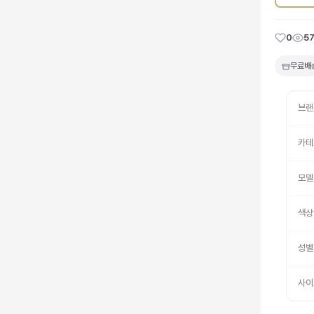
0
5
무료배
브랜
카테
모델
색상
성별
사이