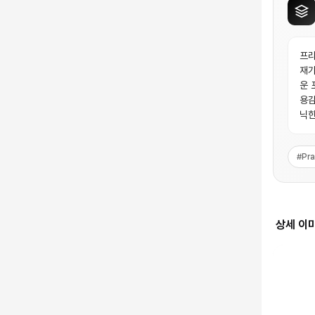
프라
재가
운 
용감
닉한
#
Pr
상세 이