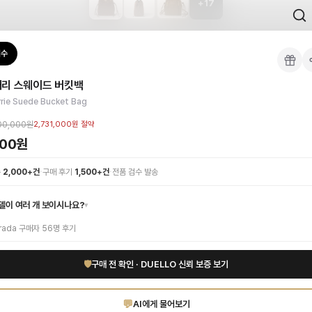
+
17
 검수를 거쳐 국내 택배(CJ대한통운)로 발송합니다.
검수
킷백
 각인, 스티치 간격, 하드웨어 색상, 내부 마감을 확인하며, 상품당 평균 4~8장의
캐리 스웨이드 버킷백
이 가능합니다. 고객 변심 시 반품 배송비는 고객 부담이며, 상품 하자 시에는 무료입
이드 소재가 선사하는 부드러운 터치감과 프라다 특유의 유니크한 디자인은 어떤 룩
rrie Suede Bucket Bag
드 인증 상품. 무료배송.
부터 사용 가능합니다.
00,000원
2,731,000원
절약
000원
·
·
수
2,000+건
구매 후기
1,500+건
전품 검수 발송
델이 여러 개 보이시나요?
▾
rada
구매자
56
명 후기
🛡
구매 전 확인 · DUELLO 신뢰 보증 보기
💬
AI에게 물어보기