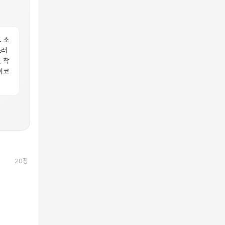
 소
스러
 착
이코
20
장