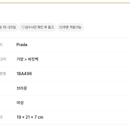
7
송
15-20일
검수사진 확인 후 출고
쿠폰 적용가능
드
Prada
고리
가방 > 버킷백
번호
1BA496
브라운
여성
즈
19 x 21 x 7 cm