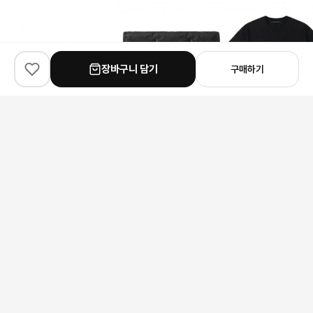
장바구니 담기
구매하기
✨
100
% match
✨
100
% match
✨
100
% match
Chanel
Louis Vuitton
Louis Vuitton
샤넬 체인 스퀘어토 샌들
루이비통 모노그램 빅토르 월릿 남자카드지갑
231,000원
176,000원
146,000원
안내 사항
본 상품은 해외 공급처에서 직접 검수 후 발송됩니다.
모니터 환경에 따라 실제 색상과 차이가 있을 수 있습니다.
상품 특성상 미세한 스크래치가 있을 수 있으며, 이는 교환/반품 사유가
되지 않습니다.