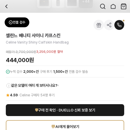
+
44
자주 묻는 질문
Celine
셀린느 베니티 샤이니 카프스킨
배송은 얼마나 걸리나요?
브랜드:
Celine
주문 후 평균 15~20일 소요되며, 전 상품 무료배송입니다. 해외에서 입고 후 국내
카테고리:
가방
> 핸드백
검수는 어떻게 진행되나요? 검수 사진을 받을 수 있나요?
성별:
여성
전품 검수
Celine
핸드백
전문 스태프가 실물 상품을 직접 확인한 후 검수 사진을 제공합니다. 가죽 재질, 로고
색상:
블랙
교환이나 반품이 가능한가요?
가격:
444,000
원
셀린느 베니티 샤이니 카프스킨
수령 후 7일 이내 신청하시면 상품 하자, 사이즈 불일치, 고객 변심 모두 교환·반품
시간을 초월한 우아함을 선사하는 셀린느 베니티 샤이니 카프스킨 블랙 핸드백을 만
Celine Vanity Shiny Calfskin Handbag
쿠폰과 적립금을 함께 사용할 수 있나요?
Celine
셀린느 베니티 샤이니 카프스킨
을 DUELLO에서 만나보세요. 고퀄리티 하
네, 쿠폰과 적립금을 결제 시 함께 사용하실 수 있습니다. 적립금은 1,000원 이상
매장가
3,700,000원
3,256,000원
절약
444,000원
·
·
누적 검수
2,000+건
구매 후기
1,500+건
전품 검수 발송
같은 모델이 여러 개 보이시나요?
▾
i
4.59
·
Celine
구매자
54
명 후기
🛡
구매 전 확인 · DUELLO 신뢰 보증 보기
💬
AI에게 물어보기