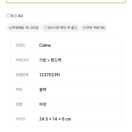
0
42
무료배송
15-20일
검수사진 확인 후 출고
쿠폰 적용가능
브랜드
Celine
카테고리
가방 > 핸드백
모델번호
123702.PH
색상
블랙
성별
여성
사이즈
24.5 x 14 x 6 cm