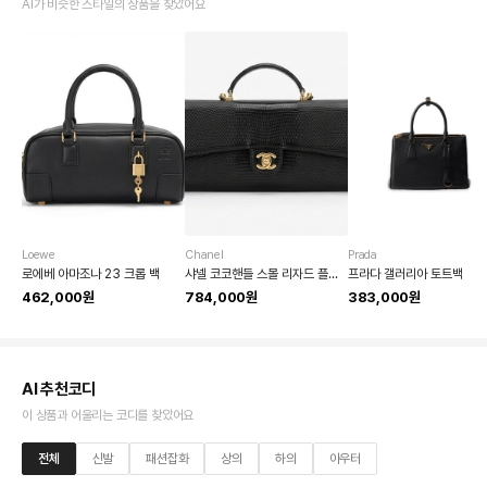
AI가 비슷한 스타일의 상품을 찾았어요
Loewe
Chanel
Prada
로에베 아마조나 23 크롭 백
샤넬 코코핸들 스몰 리자드 플랩백
프라다 갤러리아 토트백
462,000원
784,000원
383,000원
AI 추천코디
이 상품과 어울리는 코디를 찾았어요
전체
신발
패션잡화
상의
하의
아우터