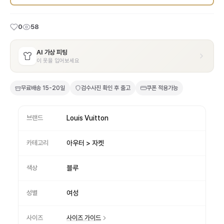
0
58
AI 가상 피팅
이 옷을 입어보세요
무료배송
15-20일
검수사진 확인 후 출고
쿠폰 적용가능
브랜드
Louis Vuitton
카테고리
아우터 > 자켓
색상
블루
성별
여성
사이즈
사이즈 가이드