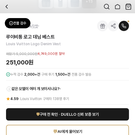
+
13
자주 묻는 질문
Louis Vuitton
루이비통 로고 데님 베스트
배송은 얼마나 걸리나요?
브랜드:
Louis Vuitton
주문 후 평균 15~20일 소요되며, 전 상품 무료배송입니다. 해외에서 입고 후 국내
카테고리:
아우터
> 자켓
검수는 어떻게 진행되나요? 검수 사진을 받을 수 있나요?
성별:
여성
전품 검수
Louis Vuitton
자켓
전문 스태프가 실물 상품을 직접 확인한 후 검수 사진을 제공합니다. 가죽 재질, 로고
색상:
블루
교환이나 반품이 가능한가요?
가격:
251,000
원
루이비통 로고 데님 베스트
수령 후 7일 이내 신청하시면 상품 하자, 사이즈 불일치, 고객 변심 모두 교환·반품
루이비통의 아이코닉한 감각을 담은 로고 데님 베스트로 당신의 룩에 럭셔리한 포인
Louis Vuitton Logo Denim Vest
쿠폰과 적립금을 함께 사용할 수 있나요?
Louis Vuitton
루이비통 로고 데님 베스트
을 DUELLO에서 만나보세요. 고퀄리티
네, 쿠폰과 적립금을 결제 시 함께 사용하실 수 있습니다. 적립금은 1,000원 이상
매장가
5,000,000원
4,749,000원
절약
사이즈는 어떻게 선택하나요?
251,000원
상품 상세의 사이즈 정보를 참고해 선택하시고, 사이즈 선택이 어려우시면 카카오톡 
·
·
누적 검수
2,000+건
구매 후기
1,500+건
전품 검수 발송
같은 모델이 여러 개 보이시나요?
▾
i
4.59
·
Louis Vuitton
구매자
138
명 후기
🛡
구매 전 확인 · DUELLO 신뢰 보증 보기
💬
AI에게 물어보기