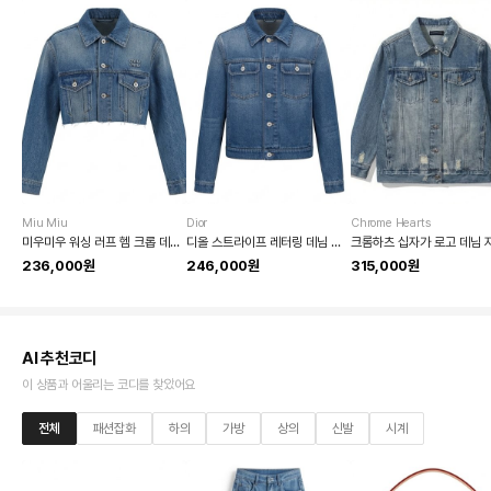
Miu Miu
Dior
Chrome Hearts
미우미우 워싱 러프 헴 크롭 데님 자켓
디올 스트라이프 레터링 데님 자켓
크롬하츠 십자가 로고 데님 
236,000원
246,000원
315,000원
AI 추천코디
이 상품과 어울리는 코디를 찾았어요
전체
패션잡화
하의
가방
상의
신발
시계