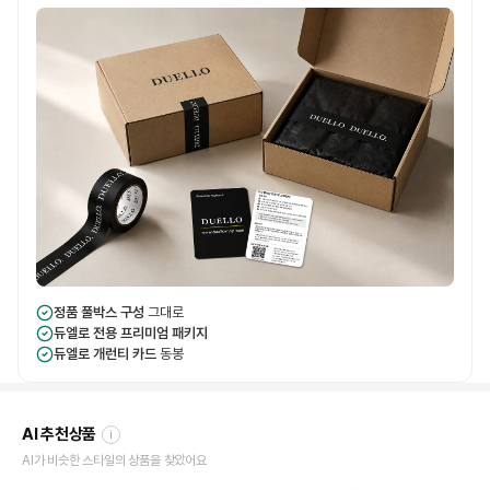
정품 풀박스 구성
그대로
듀엘로 전용 프리미엄 패키지
듀엘로 개런티 카드
동봉
AI 추천상품
i
AI가 비슷한 스타일의 상품을 찾았어요