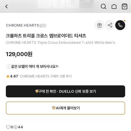
+
11
자주 묻는 질문
CHROME HEARTS
크롬하츠 트리플 크로스 엠브로이더드 티셔츠
배송은 얼마나 걸리나요?
브랜드:
CHROME HEARTS
주문 후 평균 15~20일 소요되며, 전 상품 무료배송입니다. 해외에서 입고 후 국내
카테고리:
국내배송
> 상의
검수는 어떻게 진행되나요? 검수 사진을 받을 수 있나요?
성별:
남성
CHROME HEARTS
상의
전문 스태프가 실물 상품을 직접 확인한 후 검수 사진을 제공합니다. 가죽 재질, 로고
색상:
화이트,블랙
교환이나 반품이 가능한가요?
가격:
129,000
원
크롬하츠 트리플 크로스 엠브로이더드 티셔츠
수령 후 7일 이내 신청하시면 상품 하자, 사이즈 불일치, 고객 변심 모두 교환·반품
크롬하츠 트리플 크로스 엠브로이더드 티셔츠는 고급스러운 디자인과 편안한 착용감을
CHROME HEARTS Triple Cross Embroidered T-shirt White Men's
쿠폰과 적립금을 함께 사용할 수 있나요?
CHROME HEARTS
크롬하츠 트리플 크로스 엠브로이더드 티셔츠
을 DUELLO
네, 쿠폰과 적립금을 결제 시 함께 사용하실 수 있습니다. 적립금은 1,000원 이상
129,000원
같은 모델이 여러 개 보이시나요?
▾
i
4.67
·
CHROME HEARTS
구매자
3
명 후기
🛡
구매 전 확인 · DUELLO 신뢰 보증 보기
💬
AI에게 물어보기
0
44