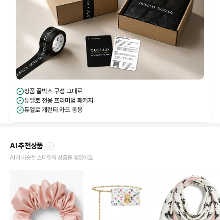
정품 풀박스 구성
그대로
듀엘로 전용 프리미엄 패키지
듀엘로 개런티 카드
동봉
AI 추천상품
i
AI가 비슷한 스타일의 상품을 찾았어요