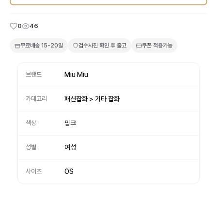
0
46
무료배송
15-20일
검수사진 확인 후 출고
쿠폰 적용가능
브랜드
Miu Miu
카테고리
패션잡화 > 기타 잡화
색상
핑크
성별
여성
사이즈
OS