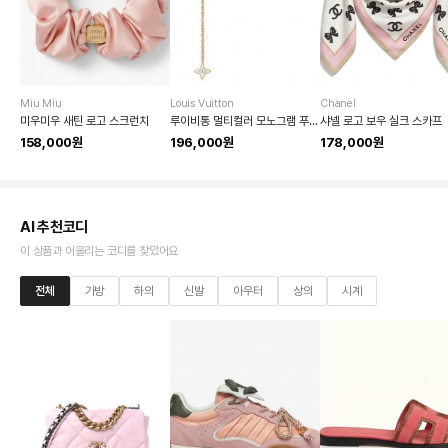
Miu Miu
Louis Vuitton
Chanel
미우미우 새틴 로고 스크런치
루이비통 멀티컬러 모노그램 푸셋 메티스 벨트
샤넬 로고 보우 실크 스카프
158,000원
196,000원
178,000원
AI 추천코디
이 상품과 어울리는 코디를 찾았어요
전체
가방
하의
신발
아우터
상의
시계