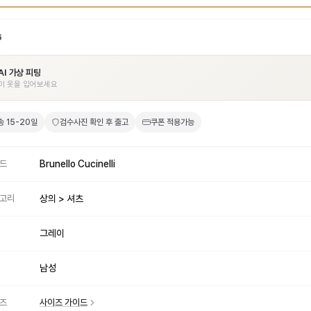
6
AI 가상 피팅
이 옷을 입어보세요
송
15-20일
검수사진 확인 후 출고
쿠폰 적용가능
드
Brunello Cucinelli
고리
상의 > 셔츠
그레이
남성
즈
사이즈 가이드