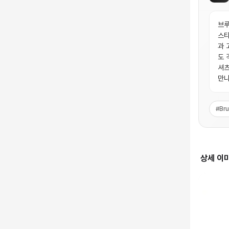
브루
스타
과 
도 
셔츠
만나
#
Bru
상세 이