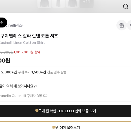
+
14
 검수를 거쳐 국내 택배(CJ대한통운)로 발송합니다.
검수
Cucinelli
셔츠
 각인, 스티치 간격, 하드웨어 색상, 내부 마감을 확인하며, 상품당 평균 4~8장의
쿠치넬리 스 칼라 린넨 코튼 셔츠
이 가능합니다. 고객 변심 시 반품 배송비는 고객 부담이며, 상품 하자 시에는 무료입
타협 없는 스타일을 경험하세요. 최고급 린넨과 부드러운 코튼이 혼방된 이 남성 셔
Cucinelli Linen Cotton Shirt
만나보세요. 고퀄리티 하이엔드 인증 상품. 무료배송.
부터 사용 가능합니다.
00,000원
1,088,000원
절약
000원
1:1 상담으로 체형에 맞는 사이즈를 안내받으실 수 있습니다.
·
·
수
2,000+건
구매 후기
1,500+건
전품 검수 발송
델이 여러 개 보이시나요?
▾
runello Cucinelli
구매자
3
명 후기
🛡
구매 전 확인 · DUELLO 신뢰 보증 보기
💬
AI에게 물어보기