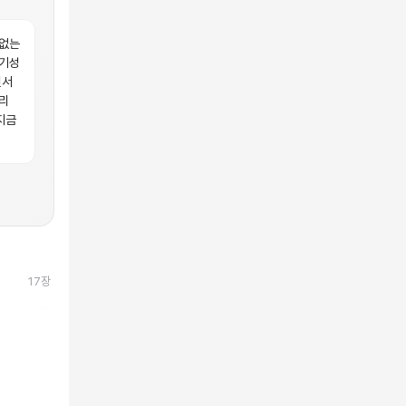
 없는
통기성
면서
리
지금
17
장