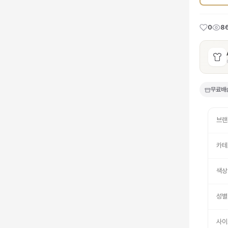
0
8
무료배
브랜
카테
색상
성별
사이