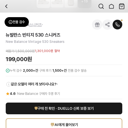
+
19
자주 묻는 질문
New Balance
뉴발란스 빈티지 530 스니커즈
배송은 얼마나 걸리나요?
브랜드:
New Balance
주문 후 평균 15~20일 소요되며, 전 상품 무료배송입니다. 해외에서 입고 후 국내
카테고리:
신발
> 스니커즈
검수는 어떻게 진행되나요? 검수 사진을 받을 수 있나요?
성별:
여성
전품 검수
New Balance
스니커즈
전문 스태프가 실물 상품을 직접 확인한 후 검수 사진을 제공합니다. 가죽 재질, 로고
색상:
화이트
교환이나 반품이 가능한가요?
가격:
199,000
원
뉴발란스 빈티지 530 스니커즈
수령 후 7일 이내 신청하시면 상품 하자, 사이즈 불일치, 고객 변심 모두 교환·반품
시대를 초월한 매력의 뉴발란스 빈티지 530 스니커즈를 만나보세요. 깔끔한 화이
New Balance Vintage 530 Sneakers
쿠폰과 적립금을 함께 사용할 수 있나요?
New Balance
뉴발란스 빈티지 530 스니커즈
을 DUELLO에서 만나보세요. 고
네, 쿠폰과 적립금을 결제 시 함께 사용하실 수 있습니다. 적립금은 1,000원 이상
매장가
1,500,000원
1,301,000원
절약
신발은 정사이즈인가요?
199,000원
대부분 정사이즈로 제작되나 모델에 따라 차이가 있을 수 있습니다. mm 기준 사이즈
·
·
누적 검수
2,000+건
구매 후기
1,500+건
전품 검수 발송
같은 모델이 여러 개 보이시나요?
▾
i
4.6
·
New Balance
구매자
5
명 후기
🛡
구매 전 확인 · DUELLO 신뢰 보증 보기
💬
AI에게 물어보기