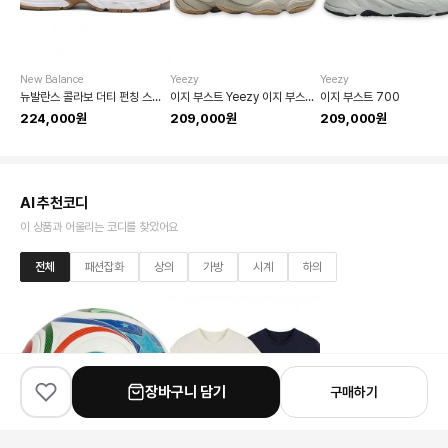
New Balance
Yeezy
Yeezy
뉴발란스 콜라보 더티 펀칭 스니커즈
이지 부스트 Yeezy 이지 부스트 500
이지 부스트 700
224,000원
209,000원
209,000원
AI 추천코디
이 상품과 어울리는 코디를 찾았어요
전체
패션잡화
상의
가방
시계
하의
장바구니 담기
구매하기