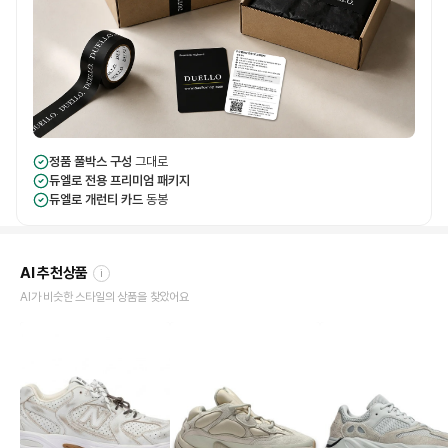
정품 풀박스 구성
그대로
듀엘로 전용 프리미엄 패키지
듀엘로 개런티 카드
동봉
AI 추천상품
i
AI가 비슷한 스타일의 상품을 찾았어요