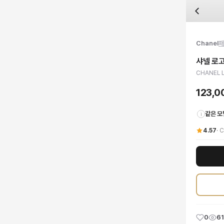
자주 묻는 질문
Chanel
샤넬 로고 레터링 선글라스
배송은 얼마나 걸리나요?
브랜드:
Chanel
주문 후 평균 15~20일 소요되며, 전 상품 무료배송입니다. 해외에서 입고 후 국내
카테고리:
국내배송
> 패션잡화
검수는 어떻게 진행되나요? 검수 사진을 받을 수 있나요?
성별:
여성
Chanel
패
전문 스태프가 실물 상품을 직접 확인한 후 검수 사진을 제공합니다. 가죽 재질, 로고
색상:
블랙
교환이나 반품이 가능한가요?
가격:
123,000
원
샤넬 로
수령 후 7일 이내 신청하시면 상품 하자, 사이즈 불일치, 고객 변심 모두 교환·반품
샤넬의 독보적인 헤리티지와 현대적인 감각이 완벽하게 조화된 로고 레터링 선글라스
CHANEL L
쿠폰과 적립금을 함께 사용할 수 있나요?
Chanel
샤넬 로고 레터링 선글라스
을 DUELLO에서 만나보세요. 고퀄리티 하이엔
네, 쿠폰과 적립금을 결제 시 함께 사용하실 수 있습니다. 적립금은 1,000원 이상
123,
같은 모
i
4.57
·
C
0
61