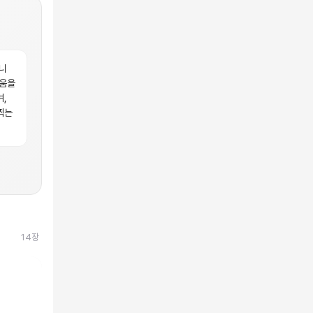
니
러움을
,
찍는
14
장