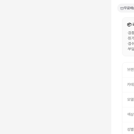
무료배
📦
·
검증
·
원가
·
검수
·
부담
브랜
카테
모델
색상
성별