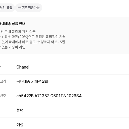
송
3~5일
쿠폰 적용가능
 국내배송 상품 안내
된 국내 셀러의 위탁 상품
 + 최소 마진(20%)으로 책정된 합리적인 가격
 없이 국내에서 바로 출고, 수령까지 약 2~5일
 없는 가성비 라인
드
Chanel
고리
국내배송 > 패션잡화
번호
ch5422B A71353 C501T8 1026S4
블랙
여성