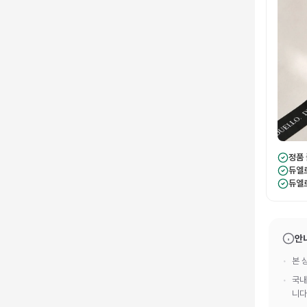
정품
듀엘
듀엘
안
본 
국내
니다