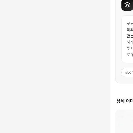
로로
작되
한눈
하게
투 
로 
#
Lo
상세 이