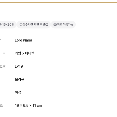
4
송
15-20일
검수사진 확인 후 출고
쿠폰 적용가능
드
Loro Piana
고리
가방 > 미니백
번호
LP19
브라운
여성
즈
19 x 6.5 x 11 cm