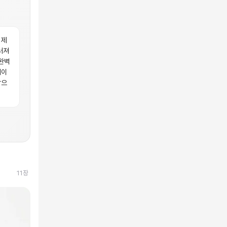
 제
러져
 완벽
데이
방으
11
장