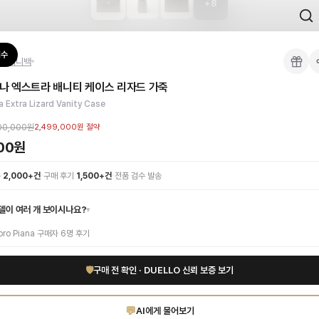
+
8
 검수를 거쳐 국내 택배(CJ대한통운)로 발송합니다.
검수
na
미니백
 각인, 스티치 간격, 하드웨어 색상, 내부 마감을 확인하며, 상품당 평균 4~8장의
나 엑스트라 배니티 케이스 리자드 가죽
이 가능합니다. 고객 변심 시 반품 배송비는 고객 부담이며, 상품 하자 시에는 무료입
 제작되어 독보적인 존재감을 선사합니다. 부드러운 브라운 톤과 섬세한 가죽 질감이
a Extra Lizard Vanity Case
나보세요. 고퀄리티 하이엔드 인증 상품. 무료배송.
부터 사용 가능합니다.
00,000원
2,499,000원
절약
000원
·
·
수
2,000+건
구매 후기
1,500+건
전품 검수 발송
델이 여러 개 보이시나요?
▾
oro Piana
구매자
6
명 후기
🛡
구매 전 확인 · DUELLO 신뢰 보증 보기
💬
AI에게 물어보기