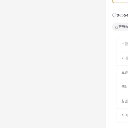
0
5
무료배
브랜
카테
모델
색상
성별
사이