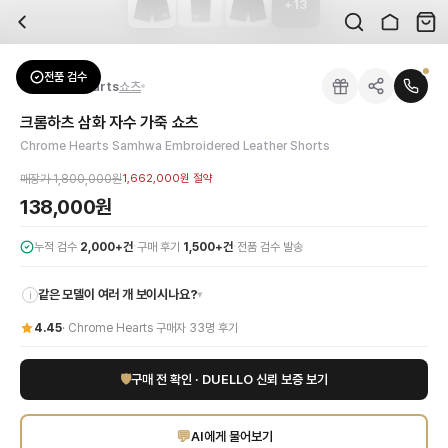
+
13
자주 묻는 질문
Chrome Hearts
크롬하츠 삼화 자수 가죽 쇼츠
배송은 얼마나 걸리나요?
브랜드:
Chrome Hearts
주문 후 평균 15~20일 소요되며, 전 상품 무료배송입니다. 해외에서 입고 후 국내
카테고리:
하의
> 쇼츠
검수는 어떻게 진행되나요? 검수 사진을 받을 수 있나요?
성별:
남성
전품 검수
Chrome Hearts
쇼츠
전문 스태프가 실물 상품을 직접 확인한 후 검수 사진을 제공합니다. 가죽 재질, 로고
색상:
블랙
교환이나 반품이 가능한가요?
가격:
138,000
원
크롬하츠 삼화 자수 가죽 쇼츠
수령 후 7일 이내 신청하시면 상품 하자, 사이즈 불일치, 고객 변심 모두 교환·반품
크롬하츠 삼화 자수 가죽 쇼츠로 독보적인 스타일을 완성하세요. 최상급 블랙 가죽
Chrome Hearts Samhwa Embroidered Leather Shorts
쿠폰과 적립금을 함께 사용할 수 있나요?
Chrome Hearts
크롬하츠 삼화 자수 가죽 쇼츠
을 DUELLO에서 만나보세요. 고
네, 쿠폰과 적립금을 결제 시 함께 사용하실 수 있습니다. 적립금은 1,000원 이상
매장가
1,800,000원
1,662,000원
절약
사이즈는 어떻게 선택하나요?
138,000원
상품 상세의 사이즈 정보를 참고해 선택하시고, 사이즈 선택이 어려우시면 카카오톡 
·
·
누적 검수
2,000+건
구매 후기
1,500+건
전품 검수 발송
같은 모델이 여러 개 보이시나요?
▾
i
4.45
·
Chrome Hearts
구매자
33
명 후기
🛡
구매 전 확인 · DUELLO 신뢰 보증 보기
💬
AI에게 물어보기