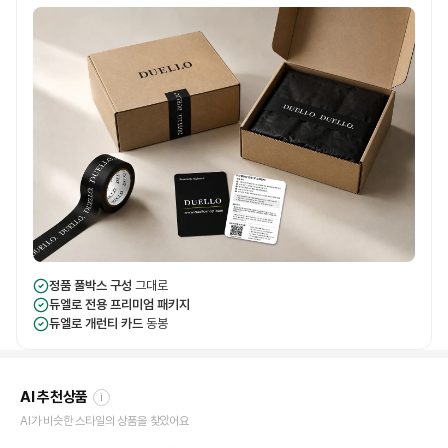
정품 풀박스 구성
그대로
듀엘로 전용 프리미엄 패키지
듀엘로 개런티 카드
동봉
AI 추천상품
i
AI가 비슷한 스타일의 상품을 찾았어요