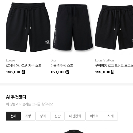
Loewe
Dior
Louis Vuitton
로에베 아나그램 자수 쇼츠
디올 레터링 쇼츠
196,000원
159,000원
159,000원
AI 추천코디
이 상품과 어울리는 코디를 찾았어요
전체
가방
상의
신발
패션잡화
아우터
시계