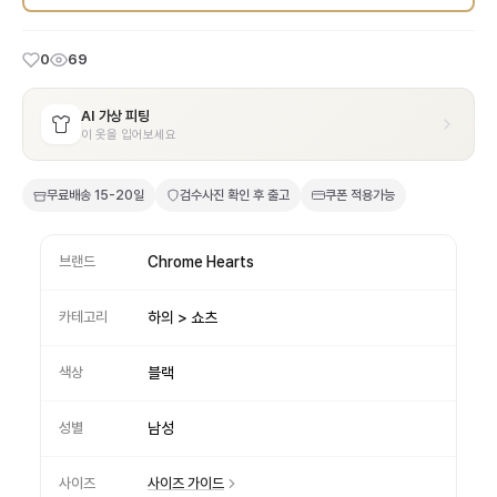
0
69
AI 가상 피팅
이 옷을 입어보세요
무료배송
15-20일
검수사진 확인 후 출고
쿠폰 적용가능
브랜드
Chrome Hearts
카테고리
하의 > 쇼츠
색상
블랙
성별
남성
사이즈
사이즈 가이드