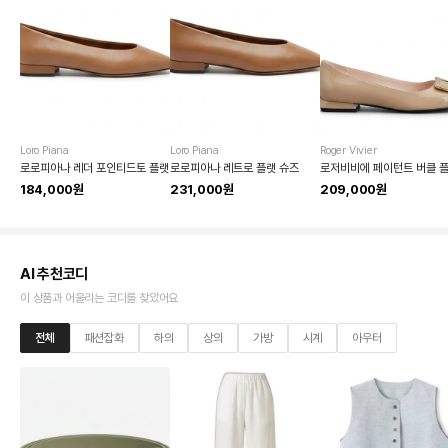
Loro Piana
Loro Piana
Roger Vivier
로로피아나 레더 포인티드토 플랫
로로피아나 레트로 플랫 슈즈
로저비비에 페이턴트 버클 
184,000원
231,000원
209,000원
AI 추천코디
이 상품과 어울리는 코디를 찾았어요
전체
패션잡화
하의
상의
가방
시계
아우터