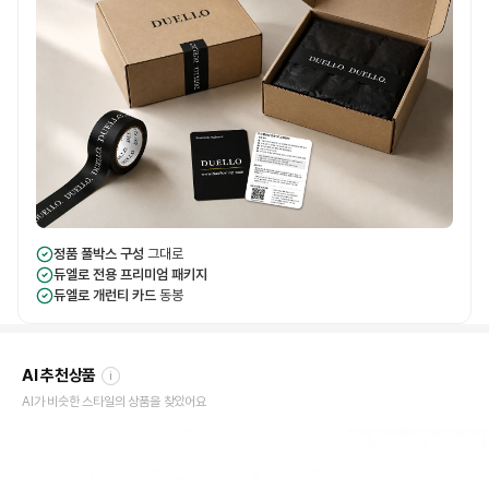
정품 풀박스 구성
그대로
듀엘로 전용 프리미엄 패키지
듀엘로 개런티 카드
동봉
AI 추천상품
i
AI가 비슷한 스타일의 상품을 찾았어요