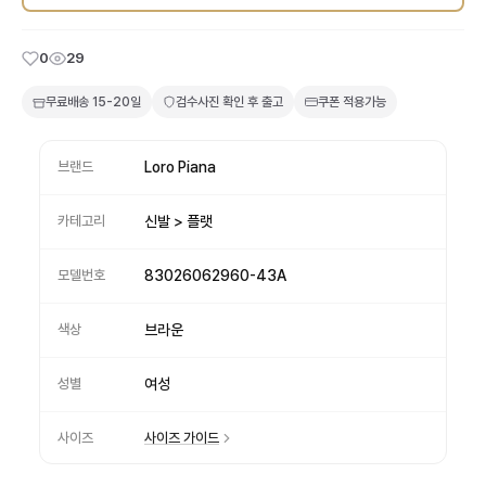
0
29
무료배송
15-20일
검수사진 확인 후 출고
쿠폰 적용가능
브랜드
Loro Piana
카테고리
신발 > 플랫
모델번호
83026062960-43A
색상
브라운
성별
여성
사이즈
사이즈 가이드