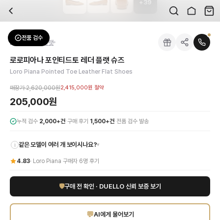
+
39
자주 묻는 질문
Loro Piana
로로피아나 포인티드토 레더 플랫 슈즈
배송은 얼마나 걸리나요?
브랜드:
Loro Piana
주문 후 평균 15~20일 소요되며, 전 상품 무료배송입니다. 해외에서 입고 후 국내
카테고리:
신발
> 플랫
검수는 어떻게 진행되나요? 검수 사진을 받을 수 있나요?
성별:
여성
전품 검수
Loro Piana
플랫
전문 스태프가 실물 상품을 직접 확인한 후 검수 사진을 제공합니다. 가죽 재질, 로고
색상:
브라운
교환이나 반품이 가능한가요?
가격:
205,000
원
로로피아나 포인티드토 레더 플랫 슈즈
수령 후 7일 이내 신청하시면 상품 하자, 사이즈 불일치, 고객 변심 모두 교환·반품
로로피아나의 장인정신이 깃든 포인티드토 레더 플랫 슈즈를 만나보세요. 최고급 브
Loro Piana Pointed Toe Leather Flat Shoes
쿠폰과 적립금을 함께 사용할 수 있나요?
Loro Piana
로로피아나 포인티드토 레더 플랫 슈즈
을 DUELLO에서 만나보세요.
네, 쿠폰과 적립금을 결제 시 함께 사용하실 수 있습니다. 적립금은 1,000원 이상
매장가
2,620,000원
2,415,000원
절약
신발은 정사이즈인가요?
205,000원
대부분 정사이즈로 제작되나 모델에 따라 차이가 있을 수 있습니다. mm 기준 사이즈
·
·
누적 검수
2,000+건
구매 후기
1,500+건
전품 검수 발송
같은 모델이 여러 개 보이시나요?
▾
i
4.83
·
Loro Piana
구매자
6
명 후기
🛡
구매 전 확인 · DUELLO 신뢰 보증 보기
💬
AI에게 물어보기