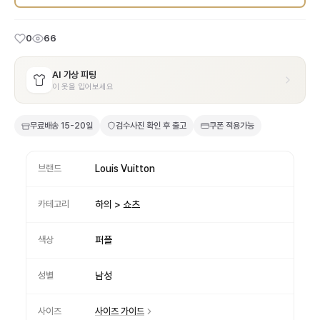
0
66
AI 가상 피팅
이 옷을 입어보세요
무료배송
15-20일
검수사진 확인 후 출고
쿠폰 적용가능
브랜드
Louis Vuitton
카테고리
하의 > 쇼츠
색상
퍼플
성별
남성
사이즈
사이즈 가이드