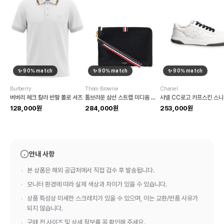
✨
90
% match
✨
90
% match
✨
90
% match
Burberry
Thom Browne
Chanel
버버리 체크 칼라 반팔 폴로 셔츠
톰브라운 삼선 스트랩 미디움 클러치
샤넬 CC로고 카프스킨 스
128,000원
284,000원
253,000원
안내 사항
본 상품은 해외 공급처에서 직접 검수 후 발송됩니다.
모니터 환경에 따라 실제 색상과 차이가 있을 수 있습니다.
상품 특성상 미세한 스크래치가 있을 수 있으며, 이는 교환/반품 사유가
되지 않습니다.
구매 전 사이즈 및 상세 정보를 꼭 확인해 주세요.