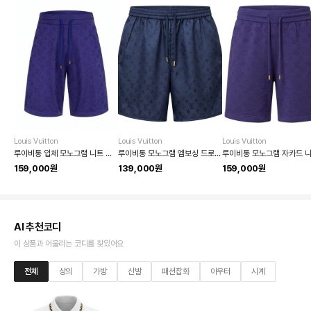
Louis Vuitton
Louis Vuitton
Louis Vuitton
루이비통 입체 모노그램 니트 쇼츠
루이비통 모노그램 엠보싱 드로스트링 쇼츠
159,000원
139,000원
159,000원
AI 추천코디
이 상품과 어울리는 코디를 찾았어요
전체
상의
가방
신발
패션잡화
아우터
시계