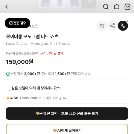
+
21
자주 묻는 질문
Louis Vuitton
루이비통 모노그램 니트 쇼츠
배송은 얼마나 걸리나요?
브랜드:
Louis Vuitton
주문 후 평균 15~20일 소요되며, 전 상품 무료배송입니다. 해외에서 입고 후 국내
카테고리:
하의
> 쇼츠
검수는 어떻게 진행되나요? 검수 사진을 받을 수 있나요?
성별:
남성
전품 검수
Louis Vuitton
쇼츠
전문 스태프가 실물 상품을 직접 확인한 후 검수 사진을 제공합니다. 가죽 재질, 로고
색상:
퍼플
교환이나 반품이 가능한가요?
가격:
159,000
원
루이비통 모노그램 니트 쇼츠
수령 후 7일 이내 신청하시면 상품 하자, 사이즈 불일치, 고객 변심 모두 교환·반품
루이비통의 독보적인 감각이 돋보이는 모노그램 니트 쇼츠를 만나보세요. 매혹적인 
Louis Vuitton Monogram Knit Shorts
쿠폰과 적립금을 함께 사용할 수 있나요?
Louis Vuitton
루이비통 모노그램 니트 쇼츠
을 DUELLO에서 만나보세요. 고퀄리
네, 쿠폰과 적립금을 결제 시 함께 사용하실 수 있습니다. 적립금은 1,000원 이상
매장가
2,000,000원
1,841,000원
절약
사이즈는 어떻게 선택하나요?
159,000원
상품 상세의 사이즈 정보를 참고해 선택하시고, 사이즈 선택이 어려우시면 카카오톡 
·
·
누적 검수
2,000+건
구매 후기
1,500+건
전품 검수 발송
같은 모델이 여러 개 보이시나요?
▾
i
4.59
·
Louis Vuitton
구매자
136
명 후기
🛡
구매 전 확인 · DUELLO 신뢰 보증 보기
💬
AI에게 물어보기