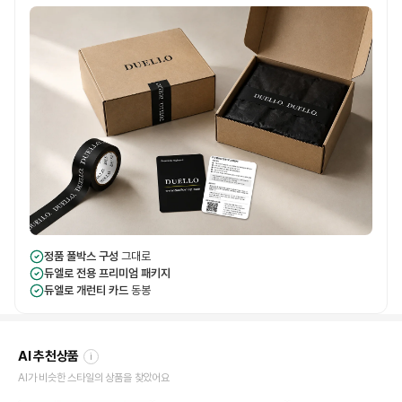
정품 풀박스 구성
그대로
듀엘로 전용 프리미엄 패키지
듀엘로 개런티 카드
동봉
AI 추천상품
i
AI가 비슷한 스타일의 상품을 찾았어요