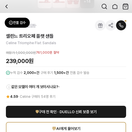
+
14
자주 묻는 질문
Celine
셀린느 트리오페 플랫 샌들
배송은 얼마나 걸리나요?
브랜드:
Celine
주문 후 평균 15~20일 소요되며, 전 상품 무료배송입니다. 해외에서 입고 후 국내
카테고리:
신발
> 샌들/슬리퍼
검수는 어떻게 진행되나요? 검수 사진을 받을 수 있나요?
성별:
여성
전품 검수
Celine
샌들/슬리퍼
전문 스태프가 실물 상품을 직접 확인한 후 검수 사진을 제공합니다. 가죽 재질, 로고
색상:
레드
교환이나 반품이 가능한가요?
가격:
239,000
원
셀린느 트리오페 플랫 샌들
수령 후 7일 이내 신청하시면 상품 하자, 사이즈 불일치, 고객 변심 모두 교환·반품
셀린느 트리오페 플랫 샌들은 브랜드의 아이코닉한 헤리티지를 현대적으로 재해석한 
Celine Triomphe Flat Sandals
쿠폰과 적립금을 함께 사용할 수 있나요?
Celine
셀린느 트리오페 플랫 샌들
을 DUELLO에서 만나보세요. 고퀄리티 하이엔드
네, 쿠폰과 적립금을 결제 시 함께 사용하실 수 있습니다. 적립금은 1,000원 이상
매장가
1,000,000원
761,000원
절약
신발은 정사이즈인가요?
239,000원
대부분 정사이즈로 제작되나 모델에 따라 차이가 있을 수 있습니다. mm 기준 사이즈
·
·
누적 검수
2,000+건
구매 후기
1,500+건
전품 검수 발송
같은 모델이 여러 개 보이시나요?
▾
i
4.59
·
Celine
구매자
54
명 후기
🛡
구매 전 확인 · DUELLO 신뢰 보증 보기
💬
AI에게 물어보기