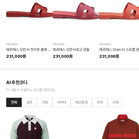
Hermes
Hermes
Hermes
에르메스 오란 H 컷아웃 플랫 샌들
에르메스 오란 H로고 샌들
에르메스 Oran H 스트랩 
231,000원
231,000원
231,000원
AI 추천코디
이 상품과 어울리는 코디를 찾았어요
전체
상의
가방
아우터
패션잡화
하의
시계