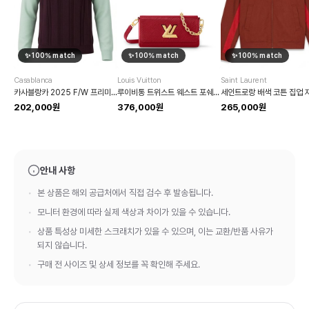
✨
100
% match
✨
100
% match
✨
100
% match
Casablanca
Louis Vuitton
Saint Laurent
카사블랑카 2025 F/W 프리미엄 순면 배색 진주 버튼 폴로 셔츠
루이비통 트위스트 웨스트 포쉐트 에삐 숄더백
세인트로랑 배색 코튼 집업 
202,000원
376,000원
265,000원
안내 사항
본 상품은 해외 공급처에서 직접 검수 후 발송됩니다.
모니터 환경에 따라 실제 색상과 차이가 있을 수 있습니다.
상품 특성상 미세한 스크래치가 있을 수 있으며, 이는 교환/반품 사유가
되지 않습니다.
구매 전 사이즈 및 상세 정보를 꼭 확인해 주세요.