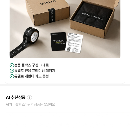
정품 풀박스 구성
그대로
듀엘로 전용 프리미엄 패키지
듀엘로 개런티 카드
동봉
AI 추천상품
i
AI가 비슷한 스타일의 상품을 찾았어요