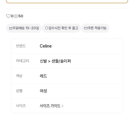
0
50
무료배송
15-20일
검수사진 확인 후 출고
쿠폰 적용가능
브랜드
Celine
카테고리
신발 > 샌들/슬리퍼
색상
레드
성별
여성
사이즈
사이즈 가이드