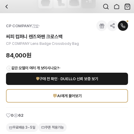
+
11
자주 묻는 질문
CP COMPANY
씨피 컴퍼니 렌즈와펜 크로스백
배송은 얼마나 걸리나요?
브랜드:
CP COMPANY
주문 후 평균 15~20일 소요되며, 전 상품 무료배송입니다. 해외에서 입고 후 국내
카테고리:
국내배송
> 가방
검수는 어떻게 진행되나요? 검수 사진을 받을 수 있나요?
성별:
남성
CP COMPANY
가방
전문 스태프가 실물 상품을 직접 확인한 후 검수 사진을 제공합니다. 가죽 재질, 로고
색상:
블랙
교환이나 반품이 가능한가요?
가격:
84,000
원
씨피 컴퍼니 렌즈와펜 크로스백
수령 후 7일 이내 신청하시면 상품 하자, 사이즈 불일치, 고객 변심 모두 교환·반품
CP COMPANY의 아이코닉한 렌즈와펜 디테일이 돋보이는 프리미엄 크로스백으로
CP COMPANY Lens Badge Crossbody Bag
쿠폰과 적립금을 함께 사용할 수 있나요?
CP COMPANY
씨피 컴퍼니 렌즈와펜 크로스백
을 DUELLO에서 만나보세요. 고
네, 쿠폰과 적립금을 결제 시 함께 사용하실 수 있습니다. 적립금은 1,000원 이상
84,000원
같은 모델이 여러 개 보이시나요?
▾
i
🛡
구매 전 확인 · DUELLO 신뢰 보증 보기
💬
AI에게 물어보기
0
62
무료배송
3~5일
쿠폰 적용가능