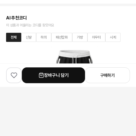
AI 추천코디
이 상품과 어울리는 코디를 찾았어요
전체
신발
하의
패션잡화
가방
아우터
시계
장바구니 담기
구매하기
✨
100
% match
✨
100
% match
✨
100
% match
Hermes
Loewe
Louis Vuitton
에르메스 이즈미르 샌들
로에베 아나그램 자수 드로스트링 쇼츠
루이비통 리사 월릿
252,000원
219,000원
198,000원