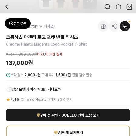
+
10
자주 묻는 질문
Chrome Hearts
크롬하츠 마젠타 로고 포켓 반팔 티셔츠
배송은 얼마나 걸리나요?
브랜드:
Chrome Hearts
주문 후 평균 15~20일 소요되며, 전 상품 무료배송입니다. 해외에서 입고 후 국내
카테고리:
상의
> 반팔 티셔츠
검수는 어떻게 진행되나요? 검수 사진을 받을 수 있나요?
성별:
남성
전품 검수
Chrome Hearts
반팔 티셔츠
전문 스태프가 실물 상품을 직접 확인한 후 검수 사진을 제공합니다. 가죽 재질, 로고
색상:
블랙
교환이나 반품이 가능한가요?
가격:
137,000
원
크롬하츠 마젠타 로고 포켓 반팔 티셔츠
수령 후 7일 이내 신청하시면 상품 하자, 사이즈 불일치, 고객 변심 모두 교환·반품
크롬하츠의 독보적인 아우라를 담아낸 마젠타 로고 포켓 반팔 티셔츠는 남성 럭셔리
Chrome Hearts Magenta Logo Pocket T-Shirt
쿠폰과 적립금을 함께 사용할 수 있나요?
Chrome Hearts
크롬하츠 마젠타 로고 포켓 반팔 티셔츠
을 DUELLO에서 만나보
네, 쿠폰과 적립금을 결제 시 함께 사용하실 수 있습니다. 적립금은 1,000원 이상
매장가
1,000,000원
863,000원
절약
사이즈는 어떻게 선택하나요?
137,000원
상품 상세의 사이즈 정보를 참고해 선택하시고, 사이즈 선택이 어려우시면 카카오톡 
·
·
누적 검수
2,000+건
구매 후기
1,500+건
전품 검수 발송
같은 모델이 여러 개 보이시나요?
▾
i
4.45
·
Chrome Hearts
구매자
33
명 후기
🛡
구매 전 확인 · DUELLO 신뢰 보증 보기
💬
AI에게 물어보기