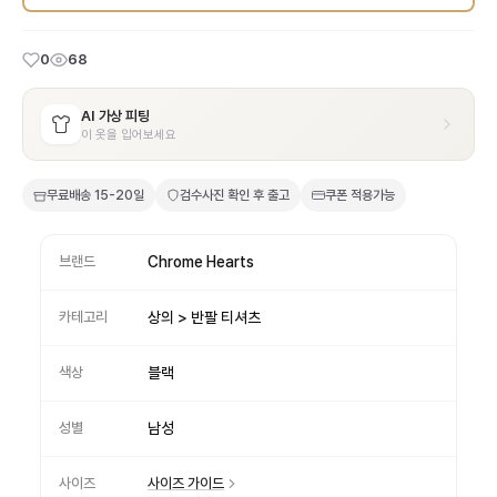
0
68
AI 가상 피팅
이 옷을 입어보세요
무료배송
15-20일
검수사진 확인 후 출고
쿠폰 적용가능
브랜드
Chrome Hearts
카테고리
상의 > 반팔 티셔츠
색상
블랙
성별
남성
사이즈
사이즈 가이드