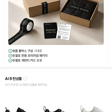
정품 풀박스 구성
그대로
듀엘로 전용 프리미엄 패키지
듀엘로 개런티 카드
동봉
AI 추천상품
i
AI가 비슷한 스타일의 상품을 찾았어요