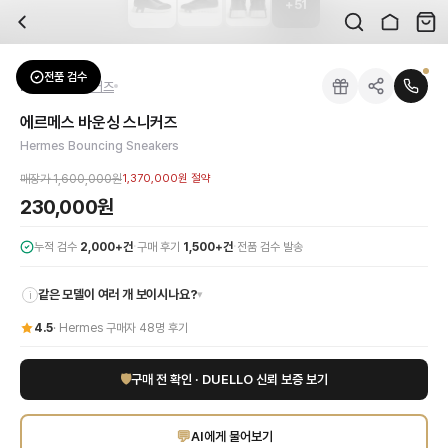
+
51
자주 묻는 질문
Hermes
에르메스 바운싱 스니커즈
배송은 얼마나 걸리나요?
브랜드:
Hermes
주문 후 평균 15~20일 소요되며, 전 상품 무료배송입니다. 해외에서 입고 후 국내
카테고리:
신발
> 스니커즈
검수는 어떻게 진행되나요? 검수 사진을 받을 수 있나요?
성별:
여성
전품 검수
Hermes
스니커즈
전문 스태프가 실물 상품을 직접 확인한 후 검수 사진을 제공합니다. 가죽 재질, 로고
색상:
블랙
교환이나 반품이 가능한가요?
가격:
230,000
원
에르메스 바운싱 스니커즈
수령 후 7일 이내 신청하시면 상품 하자, 사이즈 불일치, 고객 변심 모두 교환·반품
에르메스 바운싱 스니커즈 블랙은 최고급 소재와 에르메스만의 독보적인 장인정신이 
Hermes Bouncing Sneakers
쿠폰과 적립금을 함께 사용할 수 있나요?
Hermes
에르메스 바운싱 스니커즈
을 DUELLO에서 만나보세요. 고퀄리티 하이엔
네, 쿠폰과 적립금을 결제 시 함께 사용하실 수 있습니다. 적립금은 1,000원 이상
매장가
1,600,000원
1,370,000원
절약
신발은 정사이즈인가요?
230,000원
대부분 정사이즈로 제작되나 모델에 따라 차이가 있을 수 있습니다. mm 기준 사이즈
·
·
누적 검수
2,000+건
구매 후기
1,500+건
전품 검수 발송
같은 모델이 여러 개 보이시나요?
▾
i
4.5
·
Hermes
구매자
48
명 후기
🛡
구매 전 확인 · DUELLO 신뢰 보증 보기
💬
AI에게 물어보기