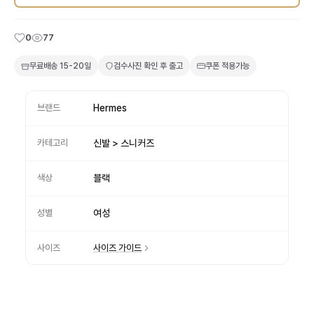
0
77
무료배송
15-20일
검수사진 확인 후 출고
쿠폰 적용가능
브랜드
Hermes
카테고리
신발 > 스니커즈
색상
블랙
성별
여성
사이즈
사이즈 가이드