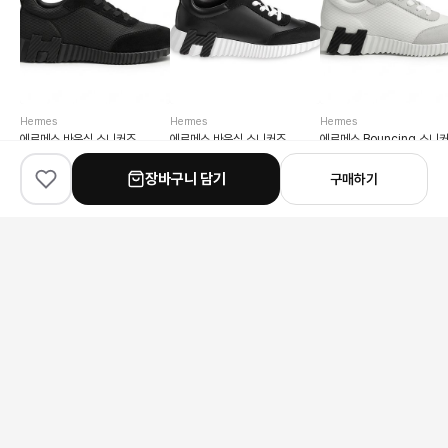
Hermes
Hermes
Hermes
에르메스 바운싱 스니커즈
에르메스 바운싱 스니커즈
에르메스 Bouncing 스니
230,000원
232,000원
230,000원
장바구니 담기
구매하기
AI 추천코디
이 상품과 어울리는 코디를 찾았어요
전체
상의
패션잡화
가방
하의
아우터