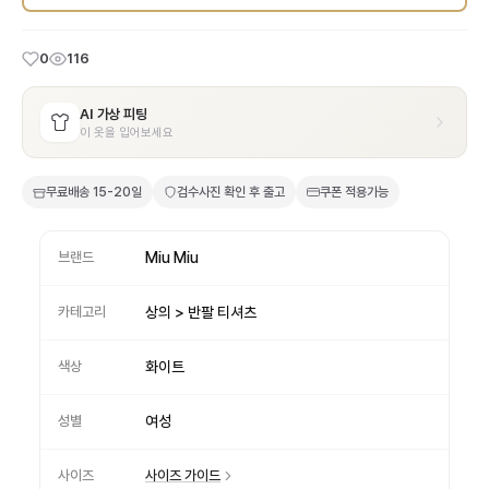
0
116
AI 가상 피팅
이 옷을 입어보세요
무료배송
15-20일
검수사진 확인 후 출고
쿠폰 적용가능
브랜드
Miu Miu
카테고리
상의 > 반팔 티셔츠
색상
화이트
성별
여성
사이즈
사이즈 가이드