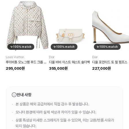
✨
100
% match
✨
100
% match
✨
100
% match
Louis Vuitton
Dior
Dior
루이비통 모노그램 후드 크롭 자켓
디올 바비 이스트 웨스트 숄더백
디올 포인티드 토 힐 펌프스
295,000원
355,000원
227,000원
안내 사항
본 상품은 해외 공급처에서 직접 검수 후 발송됩니다.
모니터 환경에 따라 실제 색상과 차이가 있을 수 있습니다.
상품 특성상 미세한 스크래치가 있을 수 있으며, 이는 교환/반품 사유가
되지 않습니다.