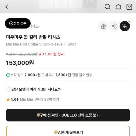
+
13
자주 묻는 질문
Miu Miu
미우미우 돌 칼라 반팔 티셔츠
배송은 얼마나 걸리나요?
브랜드:
Miu Miu
주문 후 평균 15~20일 소요되며, 전 상품 무료배송입니다. 해외에서 입고 후 국내
카테고리:
상의
> 반팔 티셔츠
검수는 어떻게 진행되나요? 검수 사진을 받을 수 있나요?
성별:
여성
전품 검수
Miu Miu
반팔 티셔츠
전문 스태프가 실물 상품을 직접 확인한 후 검수 사진을 제공합니다. 가죽 재질, 로고
색상:
화이트
교환이나 반품이 가능한가요?
가격:
153,000
원
미우미우 돌 칼라 반팔 티셔츠
수령 후 7일 이내 신청하시면 상품 하자, 사이즈 불일치, 고객 변심 모두 교환·반품
미우미우 돌 칼라 반팔 티셔츠는 미우미우(Miu Miu)만의 사랑스러운 감각과 우
Miu Miu Doll Collar Short-Sleeve T-Shirt
쿠폰과 적립금을 함께 사용할 수 있나요?
Miu Miu
미우미우 돌 칼라 반팔 티셔츠
을 DUELLO에서 만나보세요. 고퀄리티 하
네, 쿠폰과 적립금을 결제 시 함께 사용하실 수 있습니다. 적립금은 1,000원 이상
매장가
1,650,000원
1,497,000원
절약
사이즈는 어떻게 선택하나요?
153,000원
상품 상세의 사이즈 정보를 참고해 선택하시고, 사이즈 선택이 어려우시면 카카오톡 
·
·
누적 검수
2,000+건
구매 후기
1,500+건
전품 검수 발송
같은 모델이 여러 개 보이시나요?
▾
i
4.61
·
Miu Miu
구매자
33
명 후기
🛡
구매 전 확인 · DUELLO 신뢰 보증 보기
💬
AI에게 물어보기