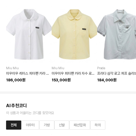
Miu Miu
Miu Miu
Prada
미우미우 레이스 피터팬 카라 반팔 셔츠
미우미우 피터팬 카라 자수 로고 반팔 티셔츠
186,000원
153,000원
184,000원
AI 추천코디
이 상품과 어울리는 코디를 찾았어요
전체
아우터
가방
신발
패션잡화
하의