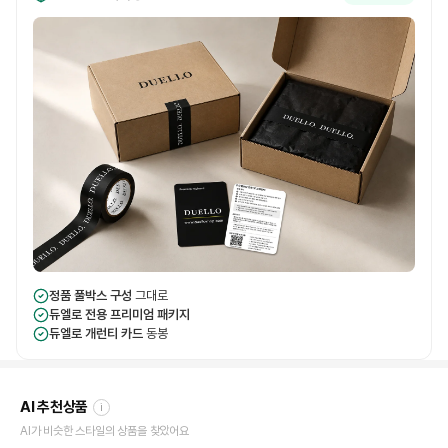
정품 풀박스 구성
그대로
듀엘로 전용 프리미엄 패키지
듀엘로 개런티 카드
동봉
AI 추천상품
i
AI가 비슷한 스타일의 상품을 찾았어요