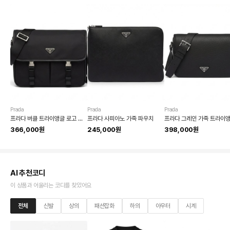
Prada
Prada
Prada
프라다 버클 트라이앵글 로고 리나일론 메신저백
프라다 사피아노 가죽 파우치
366,000원
245,000원
398,000원
AI 추천코디
이 상품과 어울리는 코디를 찾았어요
전체
신발
상의
패션잡화
하의
아우터
시계