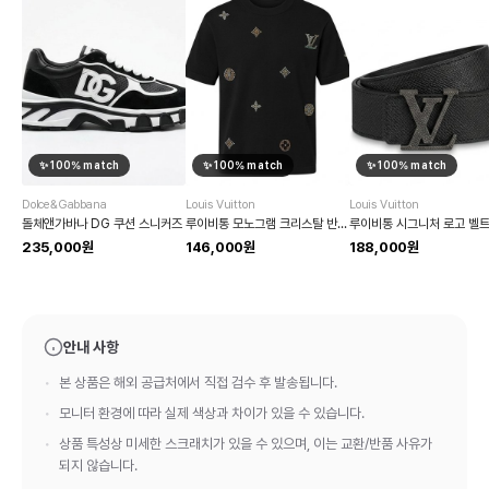
✨
100
% match
✨
100
% match
✨
100
% match
Dolce&Gabbana
Louis Vuitton
Louis Vuitton
돌체앤가바나 DG 쿠션 스니커즈
루이비통 모노그램 크리스탈 반팔 티셔츠
루이비통 시그니처 로고 벨
235,000원
146,000원
188,000원
안내 사항
본 상품은 해외 공급처에서 직접 검수 후 발송됩니다.
모니터 환경에 따라 실제 색상과 차이가 있을 수 있습니다.
상품 특성상 미세한 스크래치가 있을 수 있으며, 이는 교환/반품 사유가
되지 않습니다.