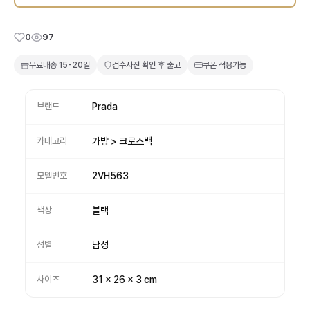
0
97
무료배송
15-20일
검수사진 확인 후 출고
쿠폰 적용가능
브랜드
Prada
카테고리
가방 > 크로스백
모델번호
2VH563
색상
블랙
성별
남성
사이즈
31 x 26 x 3 cm