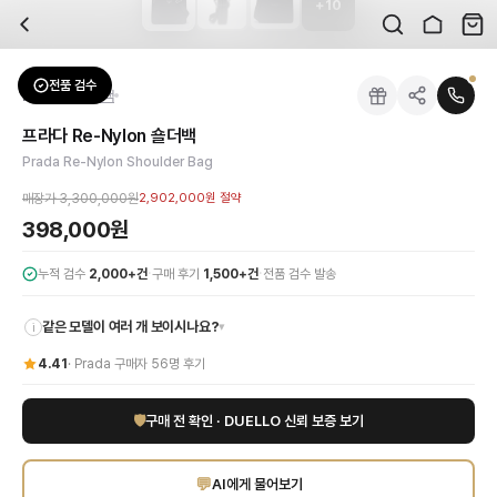
+
10
자주 묻는 질문
Prada
프라다 Re-Nylon 숄더백
배송은 얼마나 걸리나요?
브랜드:
Prada
주문 후 평균 15~20일 소요되며, 전 상품 무료배송입니다. 해외에서 입고 후 국내
카테고리:
가방
> 크로스백
검수는 어떻게 진행되나요? 검수 사진을 받을 수 있나요?
성별:
남성
전품 검수
Prada
크로스백
전문 스태프가 실물 상품을 직접 확인한 후 검수 사진을 제공합니다. 가죽 재질, 로고
색상:
블랙
교환이나 반품이 가능한가요?
가격:
398,000
원
프라다 Re-Nylon 숄더백
수령 후 7일 이내 신청하시면 상품 하자, 사이즈 불일치, 고객 변심 모두 교환·반품
프라다의 혁신적인 Re-Nylon 소재로 탄생한 블랙 숄더백은 지속가능한 패션과 
Prada Re-Nylon Shoulder Bag
쿠폰과 적립금을 함께 사용할 수 있나요?
Prada
프라다 Re-Nylon 숄더백
을 DUELLO에서 만나보세요. 고퀄리티 하이엔드 
네, 쿠폰과 적립금을 결제 시 함께 사용하실 수 있습니다. 적립금은 1,000원 이상
매장가
3,300,000원
2,902,000원
절약
398,000원
·
·
누적 검수
2,000+건
구매 후기
1,500+건
전품 검수 발송
같은 모델이 여러 개 보이시나요?
▾
i
4.41
·
Prada
구매자
56
명 후기
🛡
구매 전 확인 · DUELLO 신뢰 보증 보기
💬
AI에게 물어보기