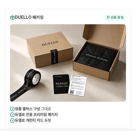
DUELLO 패키징
전 상품 동일
정품 풀박스 구성
그대로
듀엘로 전용 프리미엄 패키지
듀엘로 개런티 카드
동봉