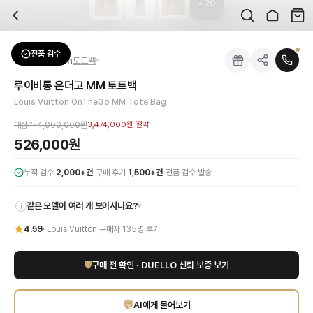
+
20
자주 묻는 질문
Louis Vuitton
루이비통 온더고 MM 토트백
배송은 얼마나 걸리나요?
브랜드:
Louis Vuitton
주문 후 평균 15~20일 소요되며, 전 상품 무료배송입니다. 해외에서 입고 후 국내
카테고리:
가방
> 토트백
검수는 어떻게 진행되나요? 검수 사진을 받을 수 있나요?
성별:
여성
전품 검수
Louis Vuitton
토트백
전문 스태프가 실물 상품을 직접 확인한 후 검수 사진을 제공합니다. 가죽 재질, 로고
색상:
그레이
교환이나 반품이 가능한가요?
가격:
526,000
원
루이비통 온더고 MM 토트백
수령 후 7일 이내 신청하시면 상품 하자, 사이즈 불일치, 고객 변심 모두 교환·반품
루이비통 온더고 MM 토트 백 그레이는 일상에 럭셔리를 더하는 우아하고 실용적인
Louis Vuitton OnTheGo MM Tote Bag
쿠폰과 적립금을 함께 사용할 수 있나요?
Louis Vuitton
루이비통 온더고 MM 토트백
을 DUELLO에서 만나보세요. 고퀄리
네, 쿠폰과 적립금을 결제 시 함께 사용하실 수 있습니다. 적립금은 1,000원 이상
매장가
4,000,000원
3,474,000원
절약
526,000원
·
·
누적 검수
2,000+건
구매 후기
1,500+건
전품 검수 발송
같은 모델이 여러 개 보이시나요?
▾
i
4.59
·
Louis Vuitton
구매자
135
명 후기
🛡
구매 전 확인 · DUELLO 신뢰 보증 보기
💬
AI에게 물어보기