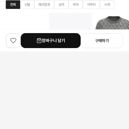
전체
신발
패션잡화
상의
하의
아우터
시계
장바구니 담기
구매하기
✨
100
% match
✨
100
% match
✨
100
% match
Balenciaga
Louis Vuitton
Fendi
발렌시아가 스테이플러 스니커즈
루이비통 플라워 장식 림리스 선글라스
248,000원
178,000원
141,000원
안내 사항
본 상품은 해외 공급처에서 직접 검수 후 발송됩니다.
모니터 환경에 따라 실제 색상과 차이가 있을 수 있습니다.