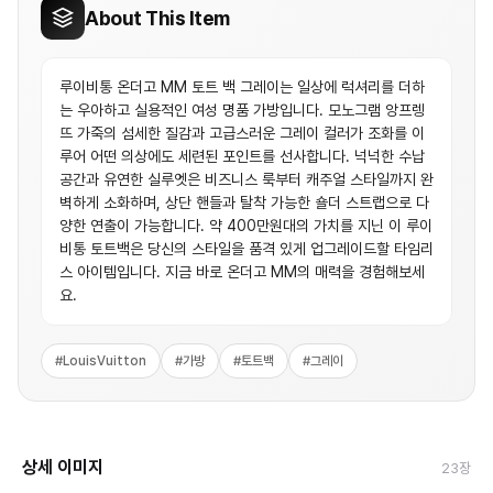
About This Item
루이비통 온더고 MM 토트 백 그레이는 일상에 럭셔리를 더하
는 우아하고 실용적인 여성 명품 가방입니다. 모노그램 앙프렝
뜨 가죽의 섬세한 질감과 고급스러운 그레이 컬러가 조화를 이
루어 어떤 의상에도 세련된 포인트를 선사합니다. 넉넉한 수납
공간과 유연한 실루엣은 비즈니스 룩부터 캐주얼 스타일까지 완
벽하게 소화하며, 상단 핸들과 탈착 가능한 숄더 스트랩으로 다
양한 연출이 가능합니다. 약 400만원대의 가치를 지닌 이 루이
비통 토트백은 당신의 스타일을 품격 있게 업그레이드할 타임리
스 아이템입니다. 지금 바로 온더고 MM의 매력을 경험해보세
요.
#
LouisVuitton
#
가방
#
토트백
#
그레이
상세 이미지
23
장