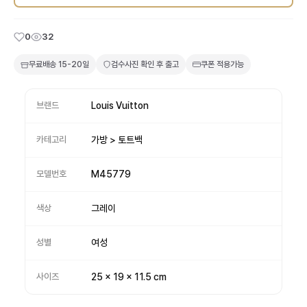
0
32
무료배송
15-20일
검수사진 확인 후 출고
쿠폰 적용가능
브랜드
Louis Vuitton
카테고리
가방 > 토트백
모델번호
M45779
색상
그레이
성별
여성
사이즈
25 x 19 x 11.5 cm