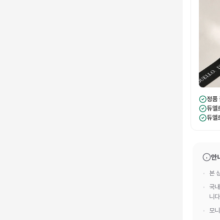
정품
듀엘
듀엘
안
본 
국내
니다
모니