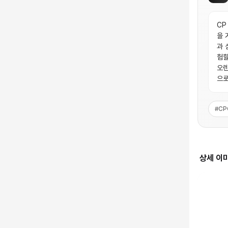
CP
을 
과 
험할
오렌
으로
#
CP
상세 이