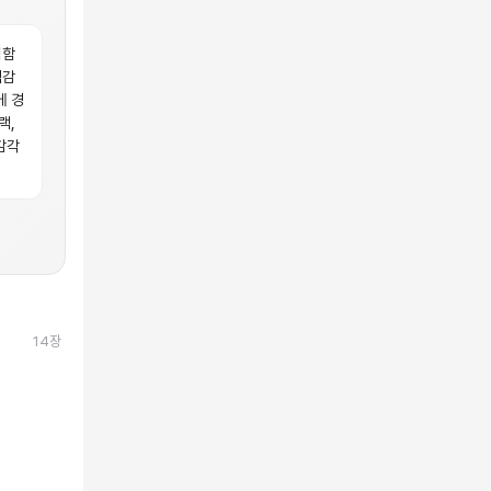
범함
색감
에 경
랙,
감각
14
장