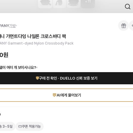
+
11
 검수를 거쳐 국내 택배(CJ대한통운)로 발송합니다.
PANY
가방
 각인, 스티치 간격, 하드웨어 색상, 내부 마감을 확인하며, 상품당 평균 4~8장의
퍼니 가먼트다잉 나일론 크로스바디 팩
이 가능합니다. 고객 변심 시 반품 배송비는 고객 부담이며, 상품 하자 시에는 무료입
평범함을 거부하는 남성을 위한 아이코닉 아이템입니다. 독특한 염색 공정을 거쳐 깊
NY Garment-dyed Nylon Crossbody Pack
만나보세요. 고퀄리티 하이엔드 인증 상품. 무료배송.
부터 사용 가능합니다.
00원
델이 여러 개 보이시나요?
▾
🛡
구매 전 확인 · DUELLO 신뢰 보증 보기
💬
AI에게 물어보기
9
송
3~5일
쿠폰 적용가능