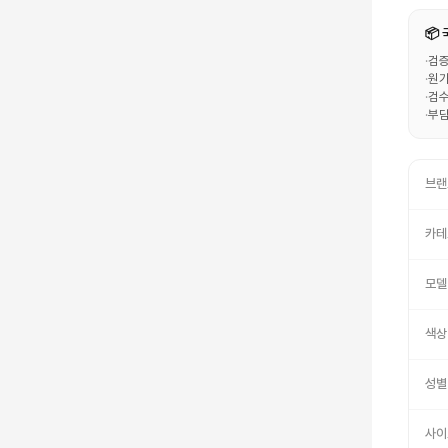
📦
·
검증
·
원가
·
검수
·
부담
브랜
카테
모델
색상
성별
사이