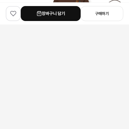
장바구니 담기
구매하기
✨
100
% match
✨
100
% match
✨
100
% match
Louis Vuitton
Louis Vuitton
Gucci
루이비통 워터프론트 모노그램 슬라이드 샌들
루이비통 멀티컬러 로고 반팔 티셔츠
구찌 웹 GG 탑 핸들 미니백
197,000원
146,000원
441,000원
안내 사항
본 상품은 해외 공급처에서 직접 검수 후 발송됩니다.
모니터 환경에 따라 실제 색상과 차이가 있을 수 있습니다.
상품 특성상 미세한 스크래치가 있을 수 있으며, 이는 교환/반품 사유가
되지 않습니다.
구매 전 사이즈 및 상세 정보를 꼭 확인해 주세요.