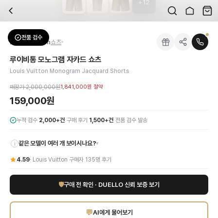
+
12
자주 묻는 질문
Louis Vuitton
루이비통 모노그램 자카드 쇼츠
배송은 얼마나 걸리나요?
브랜드:
Louis Vuitton
주문 후 평균 15~20일 소요되며, 전 상품 무료배송입니다. 해외에서 입고 후 국내
카테고리:
하의
> 쇼츠
검수는 어떻게 진행되나요? 검수 사진을 받을 수 있나요?
성별:
남성
전품 검수
Louis Vuitton
쇼츠
전문 스태프가 실물 상품을 직접 확인한 후 검수 사진을 제공합니다. 가죽 재질, 로고
색상:
브라운
교환이나 반품이 가능한가요?
가격:
159,000
원
루이비통 모노그램 자카드 쇼츠
수령 후 7일 이내 신청하시면 상품 하자, 사이즈 불일치, 고객 변심 모두 교환·반품
루이비통의 독보적인 헤리티지를 담은 남성 모노그램 자카드 쇼츠를 만나보세요. 브
Louis Vuitton Monogram Jacquard Shorts
쿠폰과 적립금을 함께 사용할 수 있나요?
Louis Vuitton
루이비통 모노그램 자카드 쇼츠
을 DUELLO에서 만나보세요. 고
네, 쿠폰과 적립금을 결제 시 함께 사용하실 수 있습니다. 적립금은 1,000원 이상
매장가
2,000,000원
1,841,000원
절약
사이즈는 어떻게 선택하나요?
159,000원
상품 상세의 사이즈 정보를 참고해 선택하시고, 사이즈 선택이 어려우시면 카카오톡 
·
·
누적 검수
2,000+건
구매 후기
1,500+건
전품 검수 발송
같은 모델이 여러 개 보이시나요?
▾
i
4.59
·
Louis Vuitton
구매자
135
명 후기
🛡
구매 전 확인 · DUELLO 신뢰 보증 보기
💬
AI에게 물어보기