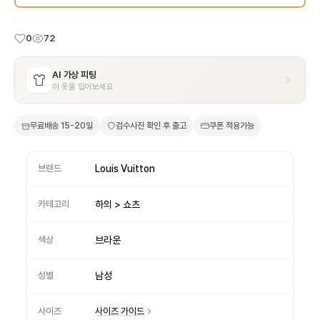
0
72
AI 가상 피팅
이 옷을 입어보세요
무료배송
15-20일
검수사진 확인 후 출고
쿠폰 적용가능
브랜드
Louis Vuitton
카테고리
하의 > 쇼츠
색상
브라운
성별
남성
사이즈
사이즈 가이드