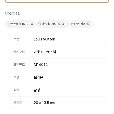
0
73
무료배송
15-20일
검수사진 확인 후 출고
쿠폰 적용가능
브랜드
Louis Vuitton
카테고리
가방 > 크로스백
모델번호
M14014
색상
브라운
성별
남성
사이즈
20 x 13.5 cm