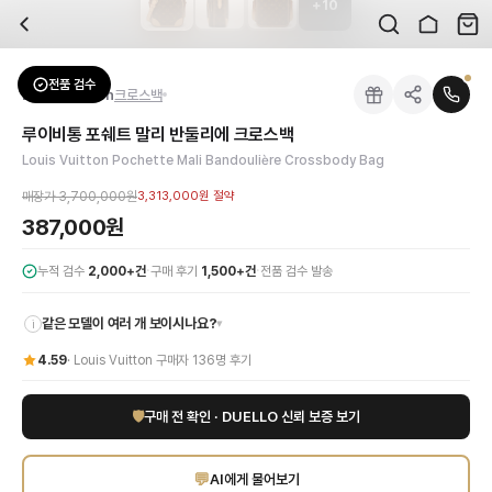
+
10
자주 묻는 질문
Louis Vuitton
루이비통 포쉐트 말리 반둘리에 크로스백
배송은 얼마나 걸리나요?
브랜드:
Louis Vuitton
주문 후 평균 15~20일 소요되며, 전 상품 무료배송입니다. 해외에서 입고 후 국내
카테고리:
가방
> 크로스백
검수는 어떻게 진행되나요? 검수 사진을 받을 수 있나요?
성별:
남성
전품 검수
Louis Vuitton
크로스백
전문 스태프가 실물 상품을 직접 확인한 후 검수 사진을 제공합니다. 가죽 재질, 로고
색상:
브라운
교환이나 반품이 가능한가요?
가격:
387,000
원
루이비통 포쉐트 말리 반둘리에 크로스백
수령 후 7일 이내 신청하시면 상품 하자, 사이즈 불일치, 고객 변심 모두 교환·반품
루이비통 포쉐트 말리 반둘리에 크로스백은 루이비통의 아이코닉한 모노그램 캔버스와
Louis Vuitton Pochette Mali Bandoulière Crossbody Bag
쿠폰과 적립금을 함께 사용할 수 있나요?
Louis Vuitton
루이비통 포쉐트 말리 반둘리에 크로스백
을 DUELLO에서 만나보
네, 쿠폰과 적립금을 결제 시 함께 사용하실 수 있습니다. 적립금은 1,000원 이상
매장가
3,700,000원
3,313,000원
절약
387,000원
·
·
누적 검수
2,000+건
구매 후기
1,500+건
전품 검수 발송
같은 모델이 여러 개 보이시나요?
▾
i
4.59
·
Louis Vuitton
구매자
136
명 후기
🛡
구매 전 확인 · DUELLO 신뢰 보증 보기
💬
AI에게 물어보기