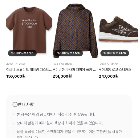
✨
100
% match
✨
100
% match
✨
100
% match
Acne Studios
Louis Vuitton
Louis Vuitton
아크네 스튜디오 레터링 디스트레스 반팔 티셔츠
루이비통 쿠사마 다미에 폴카 도트 후드 자켓
루이비통 로고 스니커즈
156,000원
251,000원
247,000원
안내 사항
본 상품은 해외 공급처에서 직접 검수 후 발송됩니다.
모니터 환경에 따라 실제 색상과 차이가 있을 수 있습니다.
상품 특성상 미세한 스크래치가 있을 수 있으며, 이는 교환/반품 사유가
되지 않습니다.