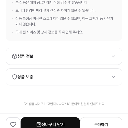
본 상품은 해외 공급처에서 직접 검수 후 발송됩니다.
모니터 환경에 따라 실제 색상과 차이가 있을 수 있습니다.
상품 특성상 미세한 스크래치가 있을 수 있으며, 이는 교환/반품 사유가
되지 않습니다.
구매 전 사이즈 및 상세 정보를 꼭 확인해 주세요.
상품 정보
브랜드:
Louis Vuitton
모델번호:
상품 보증
M26039
전문 검수팀의 철저한 품질 검사
외관 검수 (3-5장 사진)
💡 상품 사이즈가 고민되시나요? 1:1 문의로 친절히 안내드려요
정밀 검수 (로고, 봉제, 하드웨어)
배송 전 검수 사진 제공
장바구니 담기
구매하기