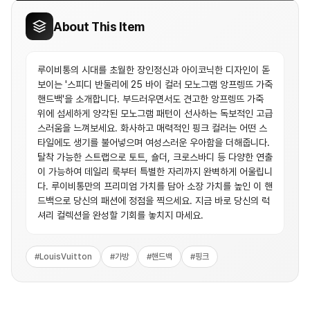
About This Item
루이비통의 시대를 초월한 장인정신과 아이코닉한 디자인이 돋
보이는 '스피디 반둘리에 25 바이 컬러 모노그램 앙프렝뜨 가죽
핸드백'을 소개합니다. 부드러우면서도 견고한 앙프렝뜨 가죽
위에 섬세하게 양각된 모노그램 패턴이 선사하는 독보적인 고급
스러움을 느껴보세요. 화사하고 매력적인 핑크 컬러는 어떤 스
타일에도 생기를 불어넣으며 여성스러운 우아함을 더해줍니다.
탈착 가능한 스트랩으로 토트, 숄더, 크로스바디 등 다양한 연출
이 가능하여 데일리 룩부터 특별한 자리까지 완벽하게 어울립니
다. 루이비통만의 프리미엄 가치를 담아 소장 가치를 높인 이 핸
드백으로 당신의 패션에 정점을 찍으세요. 지금 바로 당신의 럭
셔리 컬렉션을 완성할 기회를 놓치지 마세요.
#
LouisVuitton
#
가방
#
핸드백
#
핑크