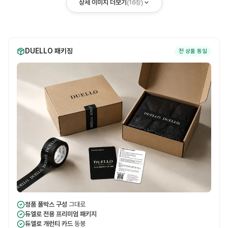
상세 이미지 더보기
(
16
장)
DUELLO 패키징
전 상품 동일
정품 풀박스 구성
그대로
듀엘로 전용 프리미엄 패키지
듀엘로 개런티 카드
동봉