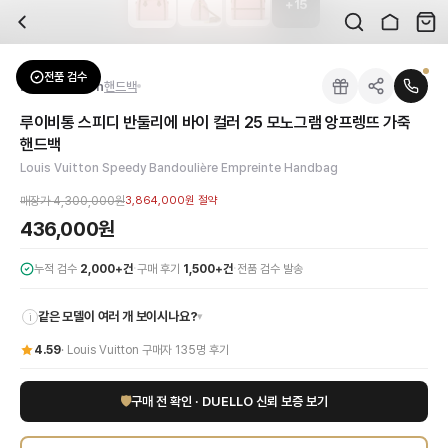
+
15
자주 묻는 질문
Louis Vuitton
루이비통 스피디 반둘리에 바이 컬러 25 모노그램 앙프렝뜨 가죽
배송은 얼마나 걸리나요?
브랜드:
Louis Vuitton
주문 후 평균 15~20일 소요되며, 전 상품 무료배송입니다. 해외에서 입고 후 국내
카테고리:
가방
> 핸드백
검수는 어떻게 진행되나요? 검수 사진을 받을 수 있나요?
성별:
여성
전품 검수
Louis Vuitton
핸드백
전문 스태프가 실물 상품을 직접 확인한 후 검수 사진을 제공합니다. 가죽 재질, 로고
색상:
핑크
교환이나 반품이 가능한가요?
가격:
436,000
원
루이비통 스피디 반둘리에 바이 컬러 25 모노그램 앙프렝뜨 가죽
수령 후 7일 이내 신청하시면 상품 하자, 사이즈 불일치, 고객 변심 모두 교환·반품
루이비통의 시대를 초월한 장인정신과 아이코닉한 디자인이 돋보이는 '스피디 반둘리
핸드백
쿠폰과 적립금을 함께 사용할 수 있나요?
Louis Vuitton
루이비통 스피디 반둘리에 바이 컬러 25 모노그램 앙프렝뜨 가죽
Louis Vuitton Speedy Bandoulière Empreinte Handbag
네, 쿠폰과 적립금을 결제 시 함께 사용하실 수 있습니다. 적립금은 1,000원 이상
매장가
4,300,000원
3,864,000원
절약
436,000원
·
·
누적 검수
2,000+건
구매 후기
1,500+건
전품 검수 발송
같은 모델이 여러 개 보이시나요?
▾
i
4.59
·
Louis Vuitton
구매자
135
명 후기
🛡
구매 전 확인 · DUELLO 신뢰 보증 보기