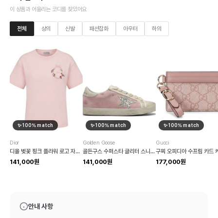
이 상품과 어울리는 코디를 찾았어요
전체
상의
신발
패션잡화
아우터
하의
✨
100
% match
✨
100
% match
✨
100
% match
Dior
Golden Goose
Gucci
디올 벚꽃 핑크 플라워 로고 자수 반팔 티셔츠
골든구스 수퍼스타 글리터 스니커즈
141,000원
141,000원
177,000원
안내 사항