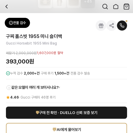
+
45
자주 묻는 질문
Gucci
구찌 홀스빗 1955 미니 숄더백
배송은 얼마나 걸리나요?
브랜드:
Gucci
주문 후 평균 15~20일 소요되며, 전 상품 무료배송입니다. 해외에서 입고 후 국내
카테고리:
가방
> 미니백
검수는 어떻게 진행되나요? 검수 사진을 받을 수 있나요?
성별:
여성
전품 검수
Gucci
미니백
전문 스태프가 실물 상품을 직접 확인한 후 검수 사진을 제공합니다. 가죽 재질, 로고
색상:
화이트
교환이나 반품이 가능한가요?
가격:
393,000
원
구찌 홀스빗 1955 미니 숄더백
수령 후 7일 이내 신청하시면 상품 하자, 사이즈 불일치, 고객 변심 모두 교환·반품
구찌의 헤리티지가 고스란히 담긴 홀스빗 1955 미니백 화이트는 시대를 초월하는
Gucci Horsebit 1955 Mini Bag
쿠폰과 적립금을 함께 사용할 수 있나요?
Gucci
구찌 홀스빗 1955 미니 숄더백
을 DUELLO에서 만나보세요. 고퀄리티 하이
네, 쿠폰과 적립금을 결제 시 함께 사용하실 수 있습니다. 적립금은 1,000원 이상
매장가
2,000,000원
1,607,000원
절약
393,000원
·
·
누적 검수
2,000+건
구매 후기
1,500+건
전품 검수 발송
같은 모델이 여러 개 보이시나요?
▾
i
4.46
·
Gucci
구매자
46
명 후기
🛡
구매 전 확인 · DUELLO 신뢰 보증 보기
💬
AI에게 물어보기