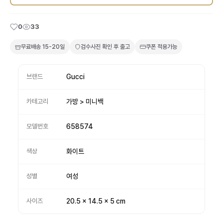
0
33
무료배송
15-20일
검수사진 확인 후 출고
쿠폰 적용가능
브랜드
Gucci
카테고리
가방 > 미니백
모델번호
658574
색상
화이트
성별
여성
사이즈
20.5 x 14.5 x 5 cm