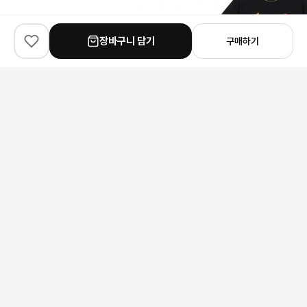
장바구니 담기
구매하기
✨
100
% match
✨
100
% match
✨
100
% match
Chanel
The Row
Louis Vuitton
샤넬 스몰 체인 라운드 클러치
더로우 소가죽 위빙 뮬 슬리퍼
392,000원
231,000원
146,000원
안내 사항
본 상품은 해외 공급처에서 직접 검수 후 발송됩니다.
모니터 환경에 따라 실제 색상과 차이가 있을 수 있습니다.
상품 특성상 미세한 스크래치가 있을 수 있으며, 이는 교환/반품 사유가
되지 않습니다.
구매 전 사이즈 및 상세 정보를 꼭 확인해 주세요.