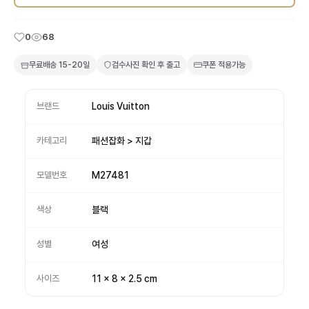
0
68
무료배송
15-20일
검수사진 확인 후 출고
쿠폰 적용가능
브랜드
Louis Vuitton
카테고리
패션잡화 > 지갑
모델번호
M27481
색상
블랙
성별
여성
사이즈
11 x 8 x 2.5 cm