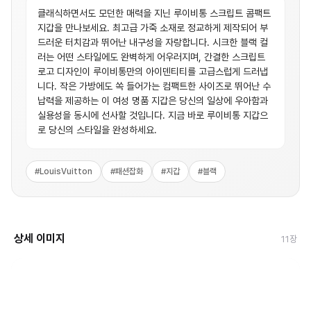
클래식하면서도 모던한 매력을 지닌 루이비통 스크립트 콤팩트
지갑을 만나보세요. 최고급 가죽 소재로 정교하게 제작되어 부
드러운 터치감과 뛰어난 내구성을 자랑합니다. 시크한 블랙 컬
러는 어떤 스타일에도 완벽하게 어우러지며, 간결한 스크립트
로고 디자인이 루이비통만의 아이덴티티를 고급스럽게 드러냅
니다. 작은 가방에도 쏙 들어가는 컴팩트한 사이즈로 뛰어난 수
납력을 제공하는 이 여성 명품 지갑은 당신의 일상에 우아함과
실용성을 동시에 선사할 것입니다. 지금 바로 루이비통 지갑으
로 당신의 스타일을 완성하세요.
#
LouisVuitton
#
패션잡화
#
지갑
#
블랙
상세 이미지
11
장