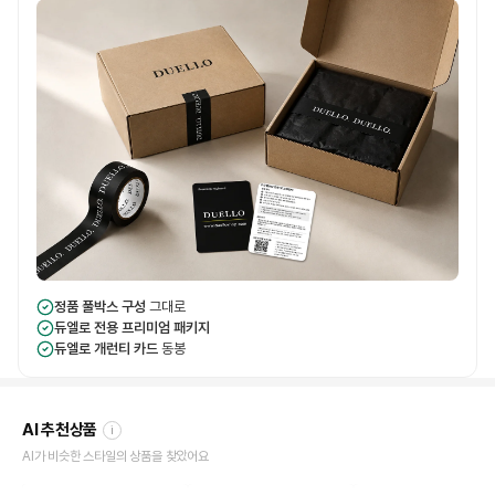
정품 풀박스 구성
그대로
듀엘로 전용 프리미엄 패키지
듀엘로 개런티 카드
동봉
AI 추천상품
i
AI가 비슷한 스타일의 상품을 찾았어요