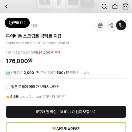
+
8
자주 묻는 질문
Louis Vuitton
루이비통 스크립트 콤팩트 지갑
배송은 얼마나 걸리나요?
브랜드:
Louis Vuitton
주문 후 평균 15~20일 소요되며, 전 상품 무료배송입니다. 해외에서 입고 후 국내
카테고리:
패션잡화
> 지갑
검수는 어떻게 진행되나요? 검수 사진을 받을 수 있나요?
성별:
여성
전품 검수
Louis Vuitton
지갑
전문 스태프가 실물 상품을 직접 확인한 후 검수 사진을 제공합니다. 가죽 재질, 로고
색상:
블랙
교환이나 반품이 가능한가요?
가격:
176,000
원
루이비통 스크립트 콤팩트 지갑
수령 후 7일 이내 신청하시면 상품 하자, 사이즈 불일치, 고객 변심 모두 교환·반품
클래식하면서도 모던한 매력을 지닌 루이비통 스크립트 콤팩트 지갑을 만나보세요. 
Louis Vuitton Script Compact Wallet
쿠폰과 적립금을 함께 사용할 수 있나요?
Louis Vuitton
루이비통 스크립트 콤팩트 지갑
을 DUELLO에서 만나보세요. 고
네, 쿠폰과 적립금을 결제 시 함께 사용하실 수 있습니다. 적립금은 1,000원 이상
매장가
1,000,000원
824,000원
절약
176,000원
·
·
누적 검수
2,000+건
구매 후기
1,500+건
전품 검수 발송
같은 모델이 여러 개 보이시나요?
▾
i
4.59
·
Louis Vuitton
구매자
135
명 후기
🛡
구매 전 확인 · DUELLO 신뢰 보증 보기
💬
AI에게 물어보기