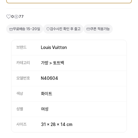
0
77
무료배송
15-20일
검수사진 확인 후 출고
쿠폰 적용가능
브랜드
Louis Vuitton
카테고리
가방 > 토트백
모델번호
N40604
색상
화이트
성별
여성
사이즈
31 x 28 x 14 cm