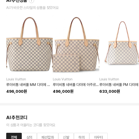
AI 추천상품
i
AI가 비슷한 스타일의 상품을 찾았어요
Louis Vuitton
Louis Vuitton
Louis Vuitton
루이비통 네버풀 MM 다미에 아주르 토트백
루이비통 네버풀 다미에 아주르 토트백
496,000원
496,000원
633,000원
AI 추천코디
이 상품과 어울리는 코디를 찾았어요
전체
상의
패션잡화
신발
하의
아우터