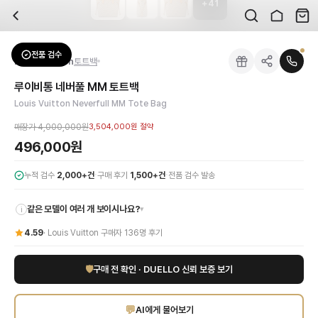
+
41
자주 묻는 질문
Louis Vuitton
루이비통 네버풀 MM 토트백
배송은 얼마나 걸리나요?
브랜드:
Louis Vuitton
주문 후 평균 15~20일 소요되며, 전 상품 무료배송입니다. 해외에서 입고 후 국내
카테고리:
가방
> 토트백
검수는 어떻게 진행되나요? 검수 사진을 받을 수 있나요?
성별:
여성
전품 검수
Louis Vuitton
토트백
전문 스태프가 실물 상품을 직접 확인한 후 검수 사진을 제공합니다. 가죽 재질, 로고
색상:
화이트
교환이나 반품이 가능한가요?
가격:
496,000
원
루이비통 네버풀 MM 토트백
수령 후 7일 이내 신청하시면 상품 하자, 사이즈 불일치, 고객 변심 모두 교환·반품
루이비통의 아이코닉한 헤리티지와 현대적인 감각이 어우러진 네버풀 MM 토트백을 
Louis Vuitton Neverfull MM Tote Bag
쿠폰과 적립금을 함께 사용할 수 있나요?
Louis Vuitton
루이비통 네버풀 MM 토트백
을 DUELLO에서 만나보세요. 고퀄리
네, 쿠폰과 적립금을 결제 시 함께 사용하실 수 있습니다. 적립금은 1,000원 이상
매장가
4,000,000원
3,504,000원
절약
496,000원
·
·
누적 검수
2,000+건
구매 후기
1,500+건
전품 검수 발송
같은 모델이 여러 개 보이시나요?
▾
i
4.59
·
Louis Vuitton
구매자
136
명 후기
🛡
구매 전 확인 · DUELLO 신뢰 보증 보기
💬
AI에게 물어보기