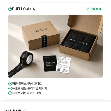
DUELLO 패키징
전 상품 동일
정품 풀박스 구성
그대로
듀엘로 전용 프리미엄 패키지
듀엘로 개런티 카드
동봉