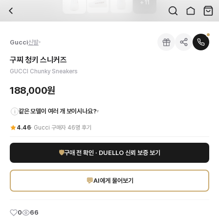
+
11
자주 묻는 질문
Gucci
구찌 청키 스니커즈
배송은 얼마나 걸리나요?
브랜드:
Gucci
주문 후 평균 15~20일 소요되며, 전 상품 무료배송입니다. 해외에서 입고 후 국내
카테고리:
국내배송
> 신발
검수는 어떻게 진행되나요? 검수 사진을 받을 수 있나요?
성별:
남성
Gucci
신발
전문 스태프가 실물 상품을 직접 확인한 후 검수 사진을 제공합니다. 가죽 재질, 로고
색상:
화이트
교환이나 반품이 가능한가요?
가격:
188,000
원
구찌 청키 스니커즈
수령 후 7일 이내 신청하시면 상품 하자, 사이즈 불일치, 고객 변심 모두 교환·반품
구찌의 아이코닉한 감각이 돋보이는 구찌 청키 스니커즈는 현대적인 남성들의 스타일
GUCCI Chunky Sneakers
쿠폰과 적립금을 함께 사용할 수 있나요?
Gucci
구찌 청키 스니커즈
을 DUELLO에서 만나보세요. 고퀄리티 하이엔드 인증 
네, 쿠폰과 적립금을 결제 시 함께 사용하실 수 있습니다. 적립금은 1,000원 이상
188,000원
같은 모델이 여러 개 보이시나요?
▾
i
4.46
·
Gucci
구매자
46
명 후기
🛡
구매 전 확인 · DUELLO 신뢰 보증 보기
💬
AI에게 물어보기
0
66