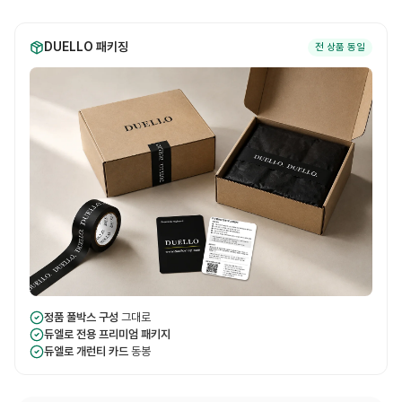
DUELLO 패키징
전 상품 동일
정품 풀박스 구성
그대로
듀엘로 전용 프리미엄 패키지
듀엘로 개런티 카드
동봉