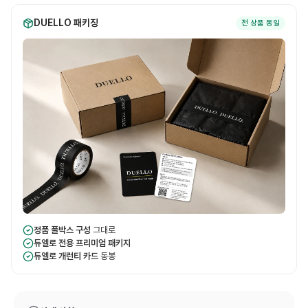
DUELLO 패키징
전 상품 동일
정품 풀박스 구성
그대로
듀엘로 전용 프리미엄 패키지
듀엘로 개런티 카드
동봉