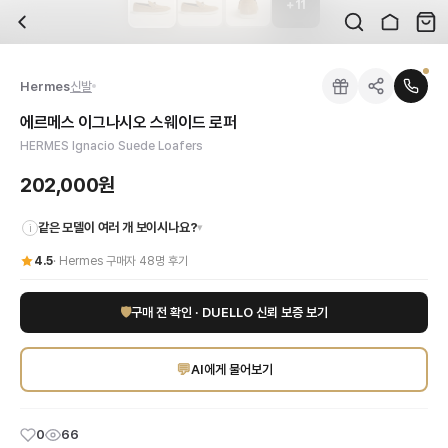
+
11
자주 묻는 질문
Hermes
에르메스 이그나시오 스웨이드 로퍼
배송은 얼마나 걸리나요?
브랜드:
Hermes
주문 후 평균 15~20일 소요되며, 전 상품 무료배송입니다. 해외에서 입고 후 국내
카테고리:
국내배송
> 신발
검수는 어떻게 진행되나요? 검수 사진을 받을 수 있나요?
성별:
여성
Hermes
신발
전문 스태프가 실물 상품을 직접 확인한 후 검수 사진을 제공합니다. 가죽 재질, 로고
색상:
브라운
교환이나 반품이 가능한가요?
가격:
202,000
원
에르메스 이그나시오 스웨이드 로퍼
수령 후 7일 이내 신청하시면 상품 하자, 사이즈 불일치, 고객 변심 모두 교환·반품
Hermes
에르메스 이그나시오 스웨이드 로퍼
을 DUELLO에서 만나보세요. 고퀄리
HERMES Ignacio Suede Loafers
쿠폰과 적립금을 함께 사용할 수 있나요?
네, 쿠폰과 적립금을 결제 시 함께 사용하실 수 있습니다. 적립금은 1,000원 이상
202,000원
같은 모델이 여러 개 보이시나요?
▾
i
4.5
·
Hermes
구매자
48
명 후기
🛡
구매 전 확인 · DUELLO 신뢰 보증 보기
💬
AI에게 물어보기
0
66