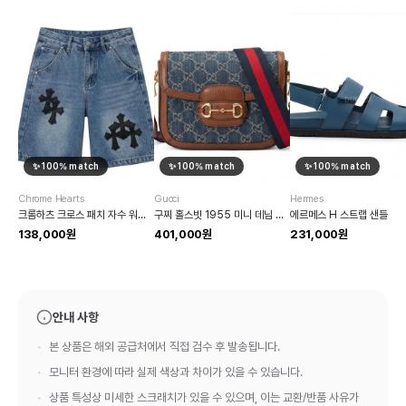
✨
100
% match
✨
100
% match
✨
100
% match
Chrome Hearts
Gucci
Hermes
크롬하츠 크로스 패치 자수 워싱 데님 쇼츠
구찌 홀스빗 1955 미니 데님 크로스백
에르메스 H 스트랩 샌들
138,000원
401,000원
231,000원
안내 사항
본 상품은 해외 공급처에서 직접 검수 후 발송됩니다.
모니터 환경에 따라 실제 색상과 차이가 있을 수 있습니다.
상품 특성상 미세한 스크래치가 있을 수 있으며, 이는 교환/반품 사유가