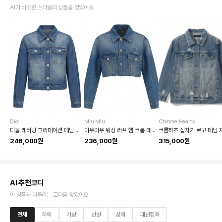
AI가 비슷한 스타일의 상품을 찾았어요
Dior
Miu Miu
Chrome Hearts
디올 레터링 그라데이션 데님 자켓
미우미우 워싱 러프 헴 크롭 데님 자켓
크롬하츠 십자가 로고 데님 
246,000원
236,000원
315,000원
AI 추천코디
이 상품과 어울리는 코디를 찾았어요
전체
하의
가방
신발
상의
패션잡화