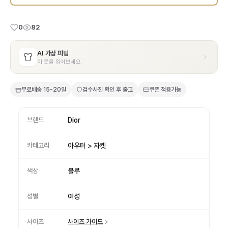
0
82
AI 가상 피팅
이 옷을 입어보세요
무료배송
15-20일
검수사진 확인 후 출고
쿠폰 적용가능
브랜드
Dior
카테고리
아우터 > 자켓
색상
블루
성별
여성
사이즈
사이즈 가이드