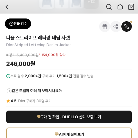
+
12
자주 묻는 질문
Dior
디올 스트라이프 레터링 데님 자켓
배송은 얼마나 걸리나요?
브랜드:
Dior
주문 후 평균 15~20일 소요되며, 전 상품 무료배송입니다. 해외에서 입고 후 국내
카테고리:
아우터
> 자켓
검수는 어떻게 진행되나요? 검수 사진을 받을 수 있나요?
성별:
여성
전품 검수
Dior
자켓
전문 스태프가 실물 상품을 직접 확인한 후 검수 사진을 제공합니다. 가죽 재질, 로고
색상:
블루
교환이나 반품이 가능한가요?
가격:
246,000
원
디올 스트라이프 레터링 데님 자켓
수령 후 7일 이내 신청하시면 상품 하자, 사이즈 불일치, 고객 변심 모두 교환·반품
디올(Dior)의 독보적인 감각이 돋보이는 '디올 스트라이프 레터링 데님 자켓'으
Dior Striped Lettering Denim Jacket
쿠폰과 적립금을 함께 사용할 수 있나요?
Dior
디올 스트라이프 레터링 데님 자켓
을 DUELLO에서 만나보세요. 고퀄리티 하
네, 쿠폰과 적립금을 결제 시 함께 사용하실 수 있습니다. 적립금은 1,000원 이상
매장가
5,400,000원
5,154,000원
절약
사이즈는 어떻게 선택하나요?
246,000원
상품 상세의 사이즈 정보를 참고해 선택하시고, 사이즈 선택이 어려우시면 카카오톡 
·
·
누적 검수
2,000+건
구매 후기
1,500+건
전품 검수 발송
같은 모델이 여러 개 보이시나요?
▾
i
4.5
·
Dior
구매자
80
명 후기
🛡
구매 전 확인 · DUELLO 신뢰 보증 보기
💬
AI에게 물어보기