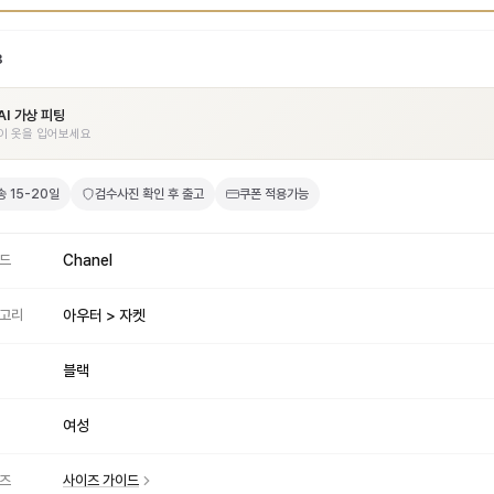
3
AI 가상 피팅
이 옷을 입어보세요
송
15-20일
검수사진 확인 후 출고
쿠폰 적용가능
드
Chanel
고리
아우터 > 자켓
블랙
여성
즈
사이즈 가이드