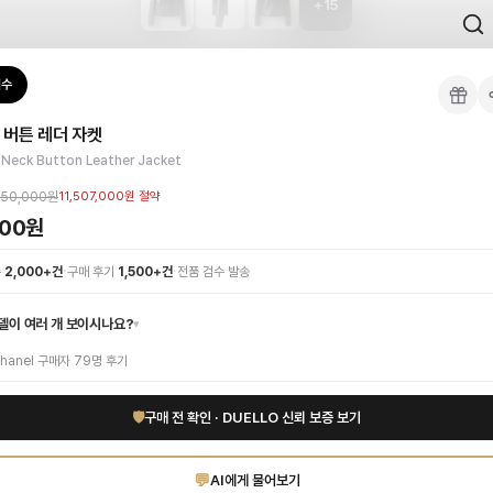
+
15
 검수를 거쳐 국내 택배(CJ대한통운)로 발송합니다.
검수
켓
 각인, 스티치 간격, 하드웨어 색상, 내부 마감을 확인하며, 상품당 평균 4~8장의
 버튼 레더 자켓
이 가능합니다. 고객 변심 시 반품 배송비는 고객 부담이며, 상품 하자 시에는 무료입
성 아우터입니다. 최고급 블랙 레더 소재가 선사하는 부드러운 터치감과 견고한 실루
-Neck Button Leather Jacket
인증 상품. 무료배송.
부터 사용 가능합니다.
050,000원
11,507,000원
절약
000원
1:1 상담으로 체형에 맞는 사이즈를 안내받으실 수 있습니다.
·
·
수
2,000+건
구매 후기
1,500+건
전품 검수 발송
델이 여러 개 보이시나요?
▾
hanel
구매자
79
명 후기
🛡
구매 전 확인 · DUELLO 신뢰 보증 보기
💬
AI에게 물어보기