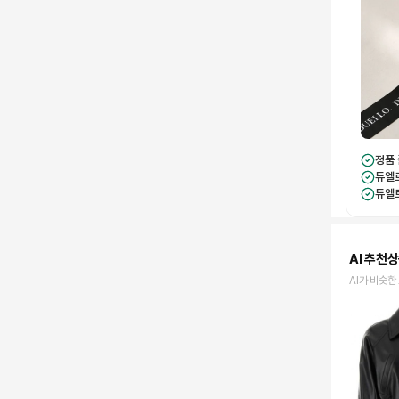
정품
듀엘
듀엘
AI 추천
AI가 비슷