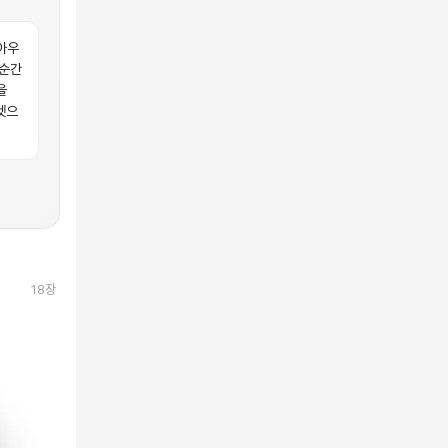
아우
 순간
을
켓으
18
장