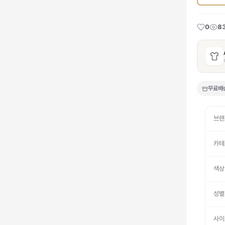
0
8
무료배
브랜
카테
색상
성별
사이