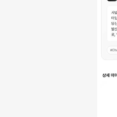
샤넬
터입
당신
발산
로,
#
Ch
상세 이