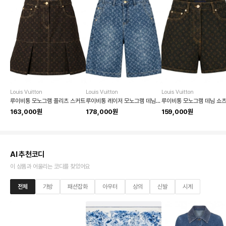
Louis Vuitton
Louis Vuitton
Louis Vuitton
루이비통 모노그램 플리츠 스커트
루이비통 레이저 모노그램 데님 쇼츠
루이비통 모노그램 데님 쇼
163,000원
178,000원
159,000원
AI 추천코디
이 상품과 어울리는 코디를 찾았어요
전체
가방
패션잡화
아우터
상의
신발
시계