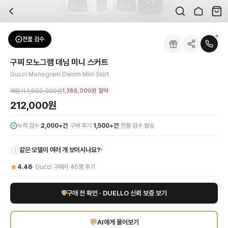
+
7
자주 묻는 질문
Gucci
구찌 모노그램 데님 미니 스커트
배송은 얼마나 걸리나요?
브랜드:
Gucci
주문 후 평균 15~20일 소요되며, 전 상품 무료배송입니다. 해외에서 입고 후 국내
카테고리:
하의
> 스커트
검수는 어떻게 진행되나요? 검수 사진을 받을 수 있나요?
성별:
여성
전품 검수
Gucci
스커트
전문 스태프가 실물 상품을 직접 확인한 후 검수 사진을 제공합니다. 가죽 재질, 로고
색상:
블루
교환이나 반품이 가능한가요?
가격:
212,000
원
구찌 모노그램 데님 미니 스커트
수령 후 7일 이내 신청하시면 상품 하자, 사이즈 불일치, 고객 변심 모두 교환·반품
구찌의 아이코닉한 GG 모노그램 패턴이 돋보이는 데님 미니 스커트로 당신의 룩에
Gucci Monogram Denim Mini Skirt
쿠폰과 적립금을 함께 사용할 수 있나요?
Gucci
구찌 모노그램 데님 미니 스커트
을 DUELLO에서 만나보세요. 고퀄리티 하
네, 쿠폰과 적립금을 결제 시 함께 사용하실 수 있습니다. 적립금은 1,000원 이상
매장가
1,600,000원
1,388,000원
절약
사이즈는 어떻게 선택하나요?
212,000원
상품 상세의 사이즈 정보를 참고해 선택하시고, 사이즈 선택이 어려우시면 카카오톡 
·
·
누적 검수
2,000+건
구매 후기
1,500+건
전품 검수 발송
같은 모델이 여러 개 보이시나요?
▾
i
4.46
·
Gucci
구매자
46
명 후기
🛡
구매 전 확인 · DUELLO 신뢰 보증 보기
💬
AI에게 물어보기