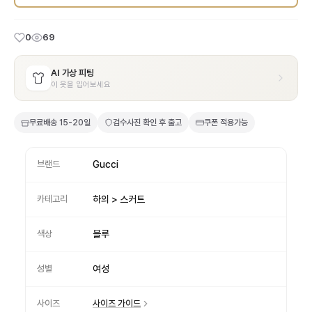
0
69
AI 가상 피팅
이 옷을 입어보세요
무료배송
15-20일
검수사진 확인 후 출고
쿠폰 적용가능
브랜드
Gucci
카테고리
하의 > 스커트
색상
블루
성별
여성
사이즈
사이즈 가이드