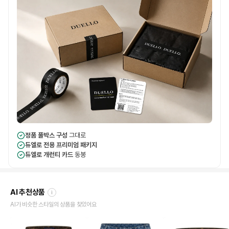
정품 풀박스 구성
그대로
듀엘로 전용 프리미엄 패키지
듀엘로 개런티 카드
동봉
AI 추천상품
i
AI가 비슷한 스타일의 상품을 찾았어요