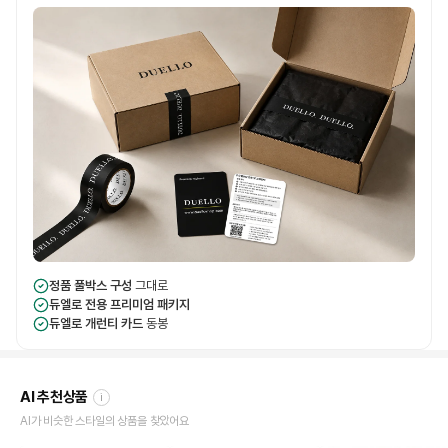
정품 풀박스 구성
그대로
듀엘로 전용 프리미엄 패키지
듀엘로 개런티 카드
동봉
AI 추천상품
i
AI가 비슷한 스타일의 상품을 찾았어요