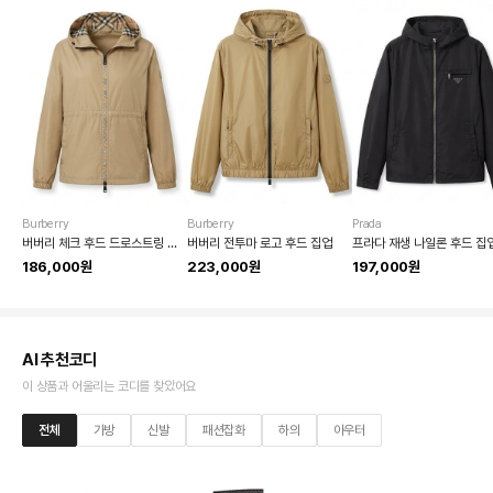
Burberry
Burberry
Prada
버버리 체크 후드 드로스트링 점퍼
버버리 전투마 로고 후드 집업
프라다 재생 나일론 후드 집
186,000원
223,000원
197,000원
AI 추천코디
이 상품과 어울리는 코디를 찾았어요
전체
가방
신발
패션잡화
하의
아우터