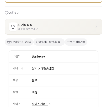
0
70
AI 가상 피팅
이 옷을 입어보세요
무료배송
15-20일
검수사진 확인 후 출고
쿠폰 적용가능
브랜드
Burberry
카테고리
상의 > 후드/집업
색상
블랙
성별
여성
사이즈
사이즈 가이드