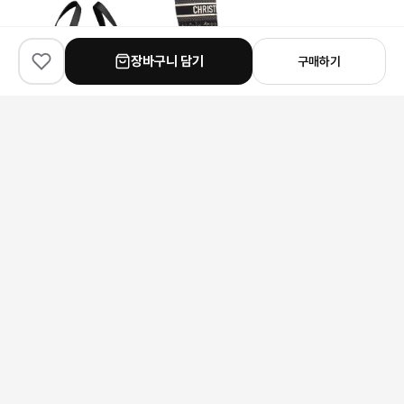
장바구니 담기
구매하기
✨
100
% match
✨
100
% match
✨
100
% match
Dior
Dior
Louis Vuitton
디올 시그니처 미디엄 버킷백
디올 D-Major 트위드 부츠
루이비통 카퓌신 컴팩트 월
480,000원
286,000원
177,000원
안내 사항
본 상품은 해외 공급처에서 직접 검수 후 발송됩니다.
모니터 환경에 따라 실제 색상과 차이가 있을 수 있습니다.
상품 특성상 미세한 스크래치가 있을 수 있으며, 이는 교환/반품 사유가
되지 않습니다.
구매 전 사이즈 및 상세 정보를 꼭 확인해 주세요.