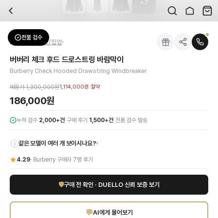
+
7
자주 묻는 질문
Burberry
버버리 체크 후드 드로스트링 바람막이
배송은 얼마나 걸리나요?
브랜드:
Burberry
주문 후 평균 15~20일 소요되며, 전 상품 무료배송입니다. 해외에서 입고 후 국내
카테고리:
상의
> 후드/집업
검수는 어떻게 진행되나요? 검수 사진을 받을 수 있나요?
성별:
여성
전품 검수
Burberry
후드/집업
전문 스태프가 실물 상품을 직접 확인한 후 검수 사진을 제공합니다. 가죽 재질, 로고
색상:
블랙
교환이나 반품이 가능한가요?
가격:
186,000
원
버버리 체크 후드 드로스트링 바람막이
수령 후 7일 이내 신청하시면 상품 하자, 사이즈 불일치, 고객 변심 모두 교환·반품
버버리(Burberry)의 시그니처 체크 패턴이 돋보이는 여성 블랙 후드 드로스
Burberry Check Hooded Drawstring Windbreaker
쿠폰과 적립금을 함께 사용할 수 있나요?
Burberry
버버리 체크 후드 드로스트링 바람막이
을 DUELLO에서 만나보세요. 고
네, 쿠폰과 적립금을 결제 시 함께 사용하실 수 있습니다. 적립금은 1,000원 이상
매장가
1,300,000원
1,114,000원
절약
사이즈는 어떻게 선택하나요?
186,000원
상품 상세의 사이즈 정보를 참고해 선택하시고, 사이즈 선택이 어려우시면 카카오톡 
·
·
누적 검수
2,000+건
구매 후기
1,500+건
전품 검수 발송
같은 모델이 여러 개 보이시나요?
▾
i
4.29
·
Burberry
구매자
7
명 후기
🛡
구매 전 확인 · DUELLO 신뢰 보증 보기
💬
AI에게 물어보기