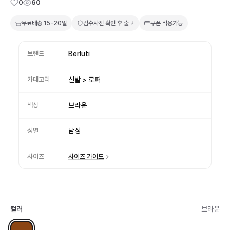
0
60
무료배송
15-20일
검수사진 확인 후 출고
쿠폰 적용가능
브랜드
Berluti
카테고리
신발 > 로퍼
색상
브라운
성별
남성
사이즈
사이즈 가이드
컬러
브라운