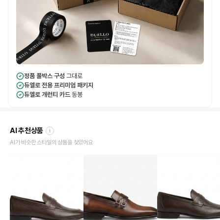
정품 풀박스 구성
그대로
듀엘로 전용 프리미엄 패키지
듀엘로 개런티 카드
동봉
AI 추천상품
i
AI가 비슷한 스타일의 상품을 찾았어요