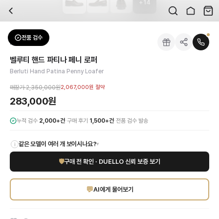
+
14
자주 묻는 질문
Berluti
벨루티 핸드 파티나 페니 로퍼
배송은 얼마나 걸리나요?
브랜드:
Berluti
주문 후 평균 15~20일 소요되며, 전 상품 무료배송입니다. 해외에서 입고 후 국내
카테고리:
신발
> 로퍼
검수는 어떻게 진행되나요? 검수 사진을 받을 수 있나요?
성별:
남성
전품 검수
Berluti
로퍼
전문 스태프가 실물 상품을 직접 확인한 후 검수 사진을 제공합니다. 가죽 재질, 로고
색상:
브라운
교환이나 반품이 가능한가요?
가격:
283,000
원
벨루티 핸드 파티나 페니 로퍼
수령 후 7일 이내 신청하시면 상품 하자, 사이즈 불일치, 고객 변심 모두 교환·반품
벨루티(BERLUTI)의 독보적인 장인정신이 깃든 '핸드 파티나 페니 로퍼'는 남
Berluti Hand Patina Penny Loafer
쿠폰과 적립금을 함께 사용할 수 있나요?
Berluti
벨루티 핸드 파티나 페니 로퍼
을 DUELLO에서 만나보세요. 고퀄리티 하이
네, 쿠폰과 적립금을 결제 시 함께 사용하실 수 있습니다. 적립금은 1,000원 이상
매장가
2,350,000원
2,067,000원
절약
신발은 정사이즈인가요?
283,000원
대부분 정사이즈로 제작되나 모델에 따라 차이가 있을 수 있습니다. mm 기준 사이즈
·
·
누적 검수
2,000+건
구매 후기
1,500+건
전품 검수 발송
같은 모델이 여러 개 보이시나요?
▾
i
🛡
구매 전 확인 · DUELLO 신뢰 보증 보기
💬
AI에게 물어보기