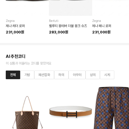
Zegna
Berluti
Zegna
제냐 레더 로퍼
벨루티 몽테버 더블 몽크 슈즈
제냐 페니 로퍼
231,000원
283,000원
231,000원
AI 추천코디
이 상품과 어울리는 코디를 찾았어요
전체
가방
패션잡화
하의
아우터
상의
시계