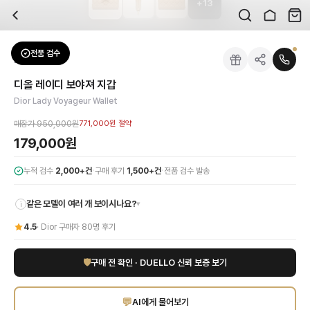
+
13
자주 묻는 질문
Dior
디올 레이디 보야져 지갑
배송은 얼마나 걸리나요?
브랜드:
Dior
주문 후 평균 15~20일 소요되며, 전 상품 무료배송입니다. 해외에서 입고 후 국내
카테고리:
패션잡화
> 지갑
검수는 어떻게 진행되나요? 검수 사진을 받을 수 있나요?
성별:
여성
전품 검수
Dior
지갑
전문 스태프가 실물 상품을 직접 확인한 후 검수 사진을 제공합니다. 가죽 재질, 로고
색상:
베이지
교환이나 반품이 가능한가요?
가격:
179,000
원
디올 레이디 보야져 지갑
수령 후 7일 이내 신청하시면 상품 하자, 사이즈 불일치, 고객 변심 모두 교환·반품
디올의 시대를 초월한 우아함이 깃든 레이디 보야져 지갑을 만나보세요. 따뜻하고 
Dior Lady Voyageur Wallet
쿠폰과 적립금을 함께 사용할 수 있나요?
Dior
디올 레이디 보야져 지갑
을 DUELLO에서 만나보세요. 고퀄리티 하이엔드 인증
네, 쿠폰과 적립금을 결제 시 함께 사용하실 수 있습니다. 적립금은 1,000원 이상
매장가
950,000원
771,000원
절약
179,000원
·
·
누적 검수
2,000+건
구매 후기
1,500+건
전품 검수 발송
같은 모델이 여러 개 보이시나요?
▾
i
4.5
·
Dior
구매자
80
명 후기
🛡
구매 전 확인 · DUELLO 신뢰 보증 보기
💬
AI에게 물어보기