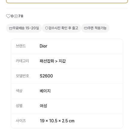
0
78
무료배송
15-20일
검수사진 확인 후 출고
쿠폰 적용가능
브랜드
Dior
카테고리
패션잡화 > 지갑
모델번호
S2600
색상
베이지
성별
여성
사이즈
19 x 10.5 x 2.5 cm