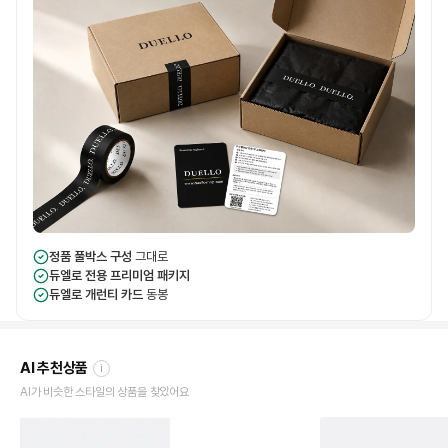
정품 풀박스 구성
그대로
듀엘로 전용 프리미엄 패키지
듀엘로 개런티 카드
동봉
AI 추천상품
i
AI가 비슷한 스타일의 상품을 찾았어요