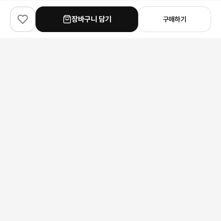
장바구니 담기
구매하기
✨
100
% match
✨
100
% match
✨
90
% match
Hermes
Gucci
Chanel
에르메스 오란 샌들
구찌 GG 마몽 슈퍼 미니 마틀라세 숄더백
240,000원
313,000원
223,000원
안내 사항
본 상품은 해외 공급처에서 직접 검수 후 발송됩니다.
모니터 환경에 따라 실제 색상과 차이가 있을 수 있습니다.
상품 특성상 미세한 스크래치가 있을 수 있으며, 이는 교환/반품 사유가
되지 않습니다.
구매 전 사이즈 및 상세 정보를 꼭 확인해 주세요.