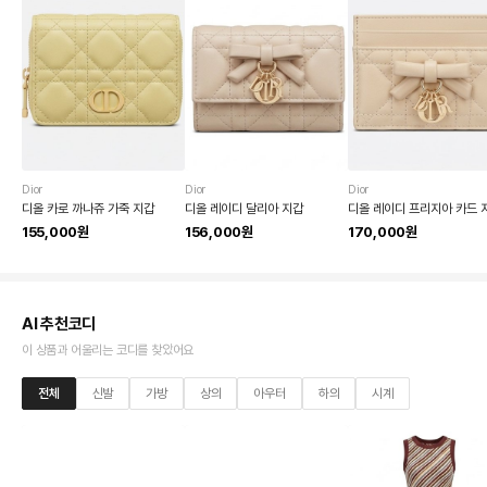
Dior
Dior
Dior
디올 카로 까나쥬 가죽 지갑
디올 레이디 달리아 지갑
디올 레이디 프리지아 카드 
155,000원
156,000원
170,000원
AI 추천코디
이 상품과 어울리는 코디를 찾았어요
전체
신발
가방
상의
아우터
하의
시계