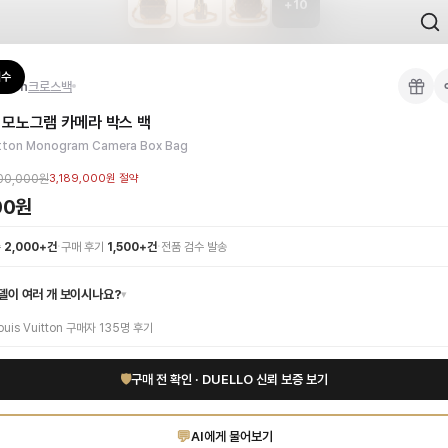
+
10
 검수를 거쳐 국내 택배(CJ대한통운)로 발송합니다.
검수
itton
크로스백
 각인, 스티치 간격, 하드웨어 색상, 내부 마감을 확인하며, 상품당 평균 4~8장의
 모노그램 카메라 박스 백
이 가능합니다. 고객 변심 시 반품 배송비는 고객 부담이며, 상품 하자 시에는 무료입
아이코닉한 모노그램 캔버스에 세련된 브라운 가죽 트리밍이 조화를 이루어, 브랜드
itton Monogram Camera Box Bag
고퀄리티 하이엔드 인증 상품. 무료배송.
부터 사용 가능합니다.
00,000원
3,189,000원
절약
00원
·
·
수
2,000+건
구매 후기
1,500+건
전품 검수 발송
델이 여러 개 보이시나요?
▾
ouis Vuitton
구매자
135
명 후기
🛡
구매 전 확인 · DUELLO 신뢰 보증 보기
💬
AI에게 물어보기