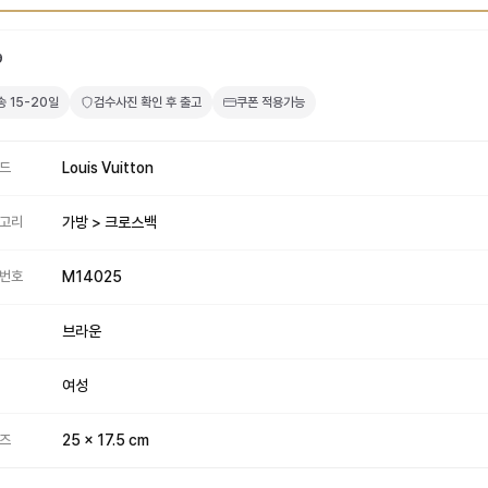
9
송
15-20일
검수사진 확인 후 출고
쿠폰 적용가능
드
Louis Vuitton
고리
가방 > 크로스백
번호
M14025
브라운
여성
즈
25 x 17.5 cm