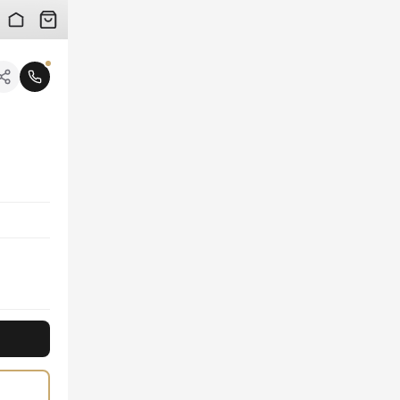
 검수 사진을 받아보실 수 있습니다.
니다.
 헤리티지를 현대적으로 재해석한 명품 크로스백입니다. 컴팩트하면서도 견고한 디자인