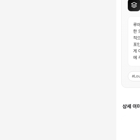
루이
한 
적으
포인
게 
에 
#
Lou
상세 이