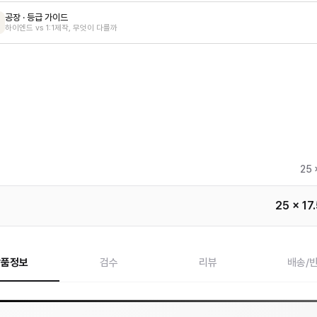
공장 · 등급 가이드
하이엔드 vs 1:1제작, 무엇이 다를까
25 
25 x 17
상품정보
검수
리뷰
배송/