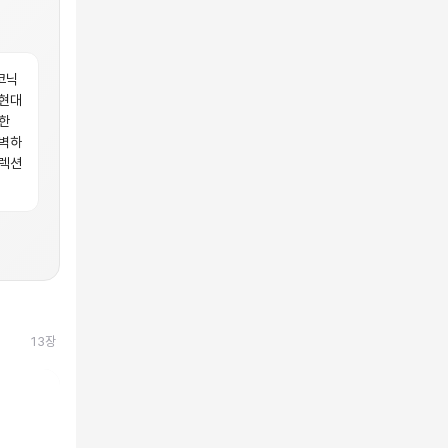
코닉
 현대
한
완벽하
컬렉션
13
장