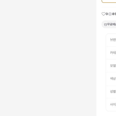
0
8
무료배
브랜
카테
모델
색상
성별
사이