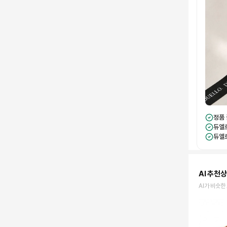
정품
듀엘
듀엘
AI 추천
AI가 비슷