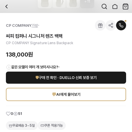
+
11
자주 묻는 질문
CP COMPANY
씨피 컴퍼니 시그니처 렌즈 백팩
배송은 얼마나 걸리나요?
브랜드:
CP COMPANY
주문 후 평균 15~20일 소요되며, 전 상품 무료배송입니다. 해외에서 입고 후 국내
카테고리:
국내배송
> 가방
검수는 어떻게 진행되나요? 검수 사진을 받을 수 있나요?
성별:
남성
CP COMPANY
가방
전문 스태프가 실물 상품을 직접 확인한 후 검수 사진을 제공합니다. 가죽 재질, 로고
색상:
블랙,카키,그레이
교환이나 반품이 가능한가요?
가격:
138,000
원
씨피 컴퍼니 시그니처 렌즈 백팩
수령 후 7일 이내 신청하시면 상품 하자, 사이즈 불일치, 고객 변심 모두 교환·반품
CP COMPANY의 독보적인 기술력과 헤리티지가 담긴 씨피 컴퍼니 시그니처 렌즈
CP COMPANY Signature Lens Backpack
쿠폰과 적립금을 함께 사용할 수 있나요?
CP COMPANY
씨피 컴퍼니 시그니처 렌즈 백팩
을 DUELLO에서 만나보세요. 고
네, 쿠폰과 적립금을 결제 시 함께 사용하실 수 있습니다. 적립금은 1,000원 이상
138,000원
같은 모델이 여러 개 보이시나요?
▾
i
🛡
구매 전 확인 · DUELLO 신뢰 보증 보기
💬
AI에게 물어보기
0
51
무료배송
3~5일
쿠폰 적용가능