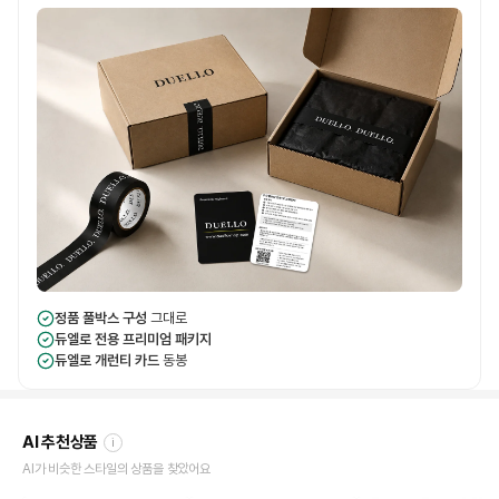
정품 풀박스 구성
그대로
듀엘로 전용 프리미엄 패키지
듀엘로 개런티 카드
동봉
AI 추천상품
i
AI가 비슷한 스타일의 상품을 찾았어요