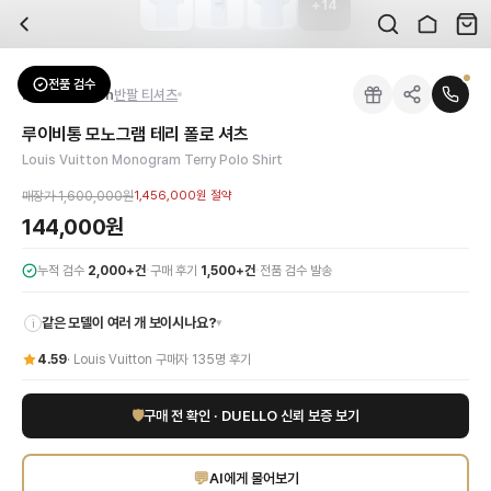
+
14
자주 묻는 질문
Louis Vuitton
루이비통 모노그램 테리 폴로 셔츠
배송은 얼마나 걸리나요?
브랜드:
Louis Vuitton
주문 후 평균 15~20일 소요되며, 전 상품 무료배송입니다. 해외에서 입고 후 국내
카테고리:
상의
> 반팔 티셔츠
검수는 어떻게 진행되나요? 검수 사진을 받을 수 있나요?
성별:
남성
전품 검수
Louis Vuitton
반팔 티셔츠
전문 스태프가 실물 상품을 직접 확인한 후 검수 사진을 제공합니다. 가죽 재질, 로고
색상:
스카이블루
교환이나 반품이 가능한가요?
가격:
144,000
원
루이비통 모노그램 테리 폴로 셔츠
수령 후 7일 이내 신청하시면 상품 하자, 사이즈 불일치, 고객 변심 모두 교환·반품
루이비통의 아이코닉한 헤리티지와 현대적인 감각이 완벽하게 조화된 모노그램 테리 
Louis Vuitton Monogram Terry Polo Shirt
쿠폰과 적립금을 함께 사용할 수 있나요?
Louis Vuitton
루이비통 모노그램 테리 폴로 셔츠
을 DUELLO에서 만나보세요. 
네, 쿠폰과 적립금을 결제 시 함께 사용하실 수 있습니다. 적립금은 1,000원 이상
매장가
1,600,000원
1,456,000원
절약
사이즈는 어떻게 선택하나요?
144,000원
상품 상세의 사이즈 정보를 참고해 선택하시고, 사이즈 선택이 어려우시면 카카오톡 
·
·
누적 검수
2,000+건
구매 후기
1,500+건
전품 검수 발송
같은 모델이 여러 개 보이시나요?
▾
i
4.59
·
Louis Vuitton
구매자
135
명 후기
🛡
구매 전 확인 · DUELLO 신뢰 보증 보기
💬
AI에게 물어보기