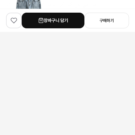
장바구니 담기
구매하기
✨
100
% match
✨
100
% match
✨
90
% match
Tom Ford
Louis Vuitton
Prada
톰포드 라이트 워시드 스트레이트핏 데님 팬츠
루이비통 스웨이드 플랫폼 로퍼
프라다 리나일론 베이스볼 
210,000원
207,000원
163,000원
안내 사항
본 상품은 해외 공급처에서 직접 검수 후 발송됩니다.
모니터 환경에 따라 실제 색상과 차이가 있을 수 있습니다.
상품 특성상 미세한 스크래치가 있을 수 있으며, 이는 교환/반품 사유가
되지 않습니다.
구매 전 사이즈 및 상세 정보를 꼭 확인해 주세요.