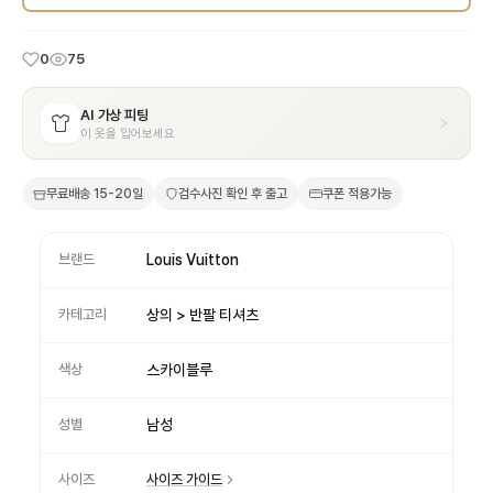
0
75
AI 가상 피팅
이 옷을 입어보세요
무료배송
15-20일
검수사진 확인 후 출고
쿠폰 적용가능
브랜드
Louis Vuitton
카테고리
상의 > 반팔 티셔츠
색상
스카이블루
성별
남성
사이즈
사이즈 가이드