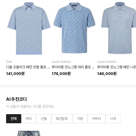
Dior
Louis Vuitton
Louis Vuitton
디올 오블리크 패턴 반팔 폴로 셔츠
루이비통 모노그램 테리 폴로 셔츠
141,000원
174,000원
146,000원
AI 추천코디
이 상품과 어울리는 코디를 찾았어요
전체
하의
신발
패션잡화
가방
아우터
시계