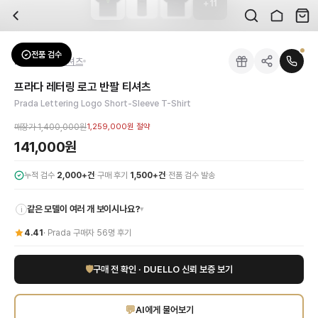
+
11
자주 묻는 질문
Prada
프라다 레터링 로고 반팔 티셔츠
배송은 얼마나 걸리나요?
브랜드:
Prada
주문 후 평균 15~20일 소요되며, 전 상품 무료배송입니다. 해외에서 입고 후 국내
카테고리:
상의
> 반팔 티셔츠
검수는 어떻게 진행되나요? 검수 사진을 받을 수 있나요?
성별:
남성
전품 검수
Prada
반팔 티셔츠
전문 스태프가 실물 상품을 직접 확인한 후 검수 사진을 제공합니다. 가죽 재질, 로고
색상:
블랙
교환이나 반품이 가능한가요?
가격:
141,000
원
프라다 레터링 로고 반팔 티셔츠
수령 후 7일 이내 신청하시면 상품 하자, 사이즈 불일치, 고객 변심 모두 교환·반품
프라다 레터링 로고 반팔 티셔츠로 럭셔리 데일리룩을 완성하세요. 최고급 면 소재
Prada Lettering Logo Short-Sleeve T-Shirt
쿠폰과 적립금을 함께 사용할 수 있나요?
Prada
프라다 레터링 로고 반팔 티셔츠
을 DUELLO에서 만나보세요. 고퀄리티 하
네, 쿠폰과 적립금을 결제 시 함께 사용하실 수 있습니다. 적립금은 1,000원 이상
매장가
1,400,000원
1,259,000원
절약
사이즈는 어떻게 선택하나요?
141,000원
상품 상세의 사이즈 정보를 참고해 선택하시고, 사이즈 선택이 어려우시면 카카오톡 
·
·
누적 검수
2,000+건
구매 후기
1,500+건
전품 검수 발송
같은 모델이 여러 개 보이시나요?
▾
i
4.41
·
Prada
구매자
56
명 후기
🛡
구매 전 확인 · DUELLO 신뢰 보증 보기
💬
AI에게 물어보기