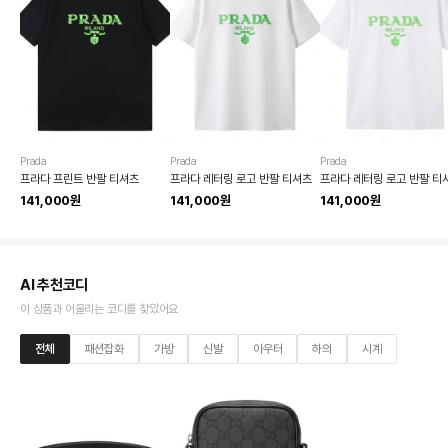
Prada
Prada
Prada
프라다 프린트 반팔 티셔츠
프라다 레터링 로고 반팔 티셔츠
프라다 레터링 로고 반팔 티
141,000원
141,000원
141,000원
AI 추천코디
이 상품과 어울리는 코디를 찾았어요
전체
패션잡화
가방
신발
아우터
하의
시계