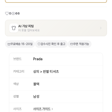
0
66
AI 가상 피팅
이 옷을 입어보세요
무료배송
15-20일
검수사진 확인 후 출고
쿠폰 적용가능
브랜드
Prada
카테고리
상의 > 반팔 티셔츠
색상
블랙
성별
남성
사이즈
사이즈 가이드