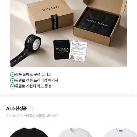
정품 풀박스 구성
그대로
듀엘로 전용 프리미엄 패키지
듀엘로 개런티 카드
동봉
AI 추천상품
i
AI가 비슷한 스타일의 상품을 찾았어요