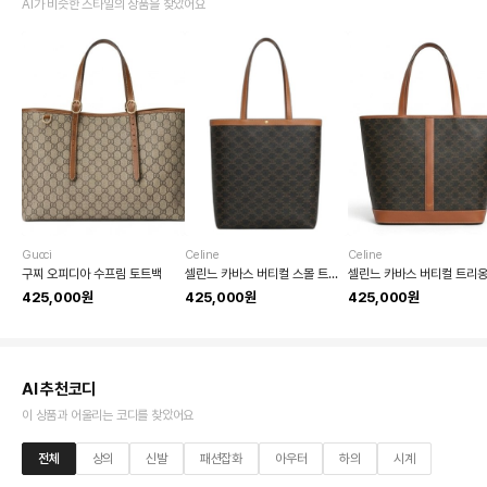
AI가 비슷한 스타일의 상품을 찾았어요
Gucci
Celine
Celine
구찌 오피디아 수프림 토트백
셀린느 카바스 버티컬 스몰 트리옹프 캔버스 토트백
425,000원
425,000원
425,000원
AI 추천코디
이 상품과 어울리는 코디를 찾았어요
전체
상의
신발
패션잡화
아우터
하의
시계