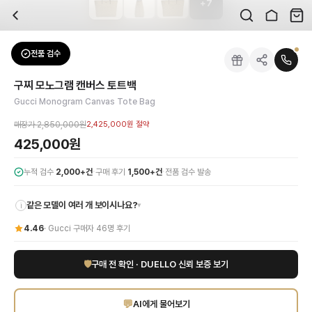
+
7
자주 묻는 질문
Gucci
구찌 모노그램 캔버스 토트백
배송은 얼마나 걸리나요?
브랜드:
Gucci
주문 후 평균 15~20일 소요되며, 전 상품 무료배송입니다. 해외에서 입고 후 국내
카테고리:
가방
> 토트백
검수는 어떻게 진행되나요? 검수 사진을 받을 수 있나요?
성별:
여성
전품 검수
Gucci
토트백
전문 스태프가 실물 상품을 직접 확인한 후 검수 사진을 제공합니다. 가죽 재질, 로고
색상:
베이지
교환이나 반품이 가능한가요?
가격:
425,000
원
구찌 모노그램 캔버스 토트백
수령 후 7일 이내 신청하시면 상품 하자, 사이즈 불일치, 고객 변심 모두 교환·반품
구찌의 아이코닉한 모노그램 캔버스 토트백으로 당신의 스타일에 럭셔리를 더하세요.
Gucci Monogram Canvas Tote Bag
쿠폰과 적립금을 함께 사용할 수 있나요?
Gucci
구찌 모노그램 캔버스 토트백
을 DUELLO에서 만나보세요. 고퀄리티 하이엔
네, 쿠폰과 적립금을 결제 시 함께 사용하실 수 있습니다. 적립금은 1,000원 이상
매장가
2,850,000원
2,425,000원
절약
425,000원
·
·
누적 검수
2,000+건
구매 후기
1,500+건
전품 검수 발송
같은 모델이 여러 개 보이시나요?
▾
i
4.46
·
Gucci
구매자
46
명 후기
🛡
구매 전 확인 · DUELLO 신뢰 보증 보기
💬
AI에게 물어보기