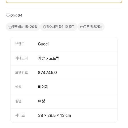
0
64
무료배송
15-20일
검수사진 확인 후 출고
쿠폰 적용가능
브랜드
Gucci
카테고리
가방 > 토트백
모델번호
874745.0
색상
베이지
성별
여성
사이즈
38 x 29.5 x 13 cm