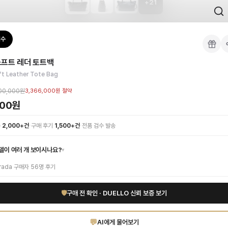
+
21
 검수를 거쳐 국내 택배(CJ대한통운)로 발송합니다.
검수
트백
 각인, 스티치 간격, 하드웨어 색상, 내부 마감을 확인하며, 상품당 평균 4~8장의
소프트 레더 토트백
이 가능합니다. 고객 변심 시 반품 배송비는 고객 부담이며, 상품 하자 시에는 무료입
게 조화된 명품 가방입니다. 부드러운 터치감의 고급 소프트 레더 소재로 제작되어
ft Leather Tote Bag
 인증 상품. 무료배송.
부터 사용 가능합니다.
00,000원
3,366,000원
절약
000원
·
·
수
2,000+건
구매 후기
1,500+건
전품 검수 발송
델이 여러 개 보이시나요?
▾
rada
구매자
56
명 후기
🛡
구매 전 확인 · DUELLO 신뢰 보증 보기
💬
AI에게 물어보기