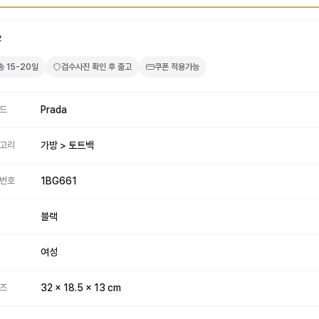
2
송
15-20일
검수사진 확인 후 출고
쿠폰 적용가능
드
Prada
고리
가방 > 토트백
번호
1BG661
블랙
여성
즈
32 x 18.5 x 13 cm