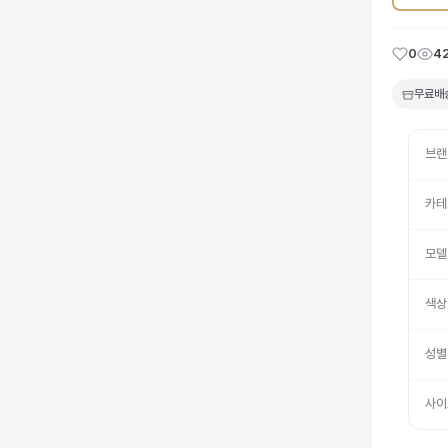
0
4
무료배
브랜
카테
모델
색상
성별
사이