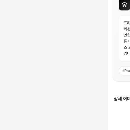
프라
화된
안함
를 
스 
입니
#
Pr
상세 이