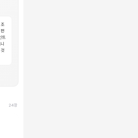
 조
 편
인트
즈니
 것
24
장