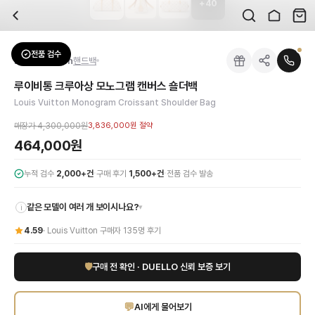
+
40
자주 묻는 질문
Louis Vuitton
루이비통 크루아상 모노그램 캔버스 숄더백
배송은 얼마나 걸리나요?
브랜드:
Louis Vuitton
주문 후 평균 15~20일 소요되며, 전 상품 무료배송입니다. 해외에서 입고 후 국내
카테고리:
가방
> 핸드백
검수는 어떻게 진행되나요? 검수 사진을 받을 수 있나요?
성별:
여성
전품 검수
Louis Vuitton
핸드백
전문 스태프가 실물 상품을 직접 확인한 후 검수 사진을 제공합니다. 가죽 재질, 로고
색상:
화이트
교환이나 반품이 가능한가요?
가격:
464,000
원
루이비통 크루아상 모노그램 캔버스 숄더백
수령 후 7일 이내 신청하시면 상품 하자, 사이즈 불일치, 고객 변심 모두 교환·반품
루이비통 크루아상 모노그램 캔버스 숄더백으로 시대를 초월한 우아함을 경험하세요.
Louis Vuitton Monogram Croissant Shoulder Bag
쿠폰과 적립금을 함께 사용할 수 있나요?
Louis Vuitton
루이비통 크루아상 모노그램 캔버스 숄더백
을 DUELLO에서 만나
네, 쿠폰과 적립금을 결제 시 함께 사용하실 수 있습니다. 적립금은 1,000원 이상
매장가
4,300,000원
3,836,000원
절약
464,000원
·
·
누적 검수
2,000+건
구매 후기
1,500+건
전품 검수 발송
같은 모델이 여러 개 보이시나요?
▾
i
4.59
·
Louis Vuitton
구매자
135
명 후기
🛡
구매 전 확인 · DUELLO 신뢰 보증 보기
💬
AI에게 물어보기