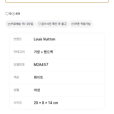
0
49
무료배송
15-20일
검수사진 확인 후 출고
쿠폰 적용가능
브랜드
Louis Vuitton
카테고리
가방 > 핸드백
모델번호
M2A457
색상
화이트
성별
여성
사이즈
29 x 8 x 14 cm