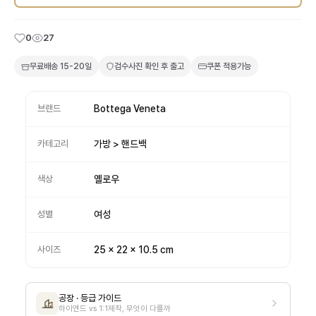
0
27
무료배송
15-20일
검수사진 확인 후 출고
쿠폰 적용가능
브랜드
Bottega Veneta
카테고리
가방 > 핸드백
색상
옐로우
성별
여성
사이즈
25 x 22 x 10.5 cm
공장 · 등급 가이드
하이엔드 vs 1:1제작, 무엇이 다를까