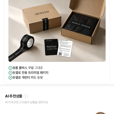
정품 풀박스 구성
그대로
듀엘로 전용 프리미엄 패키지
듀엘로 개런티 카드
동봉
AI 추천상품
i
AI가 비슷한 스타일의 상품을 찾았어요