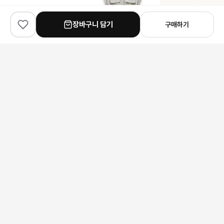
장바구니 담기
구매하기
✨
90
% match
✨
90
% match
✨
45
% match
Bottega Veneta
Brunello Cucinelli
Hermes
보테가 베네타 장식 실드 선글라스
브루넬로 쿠치넬리 린넨 벨트 셔츠 원피스
159,000원
172,000원
231,000원
안내 사항
본 상품은 해외 공급처에서 직접 검수 후 발송됩니다.
모니터 환경에 따라 실제 색상과 차이가 있을 수 있습니다.
상품 특성상 미세한 스크래치가 있을 수 있으며, 이는 교환/반품 사유가
되지 않습니다.
구매 전 사이즈 및 상세 정보를 꼭 확인해 주세요.