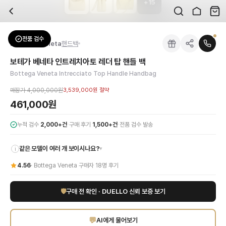
+
15
자주 묻는 질문
Bottega Veneta
보테가 베네타 인트레치아토 레더 탑 핸들 백
배송은 얼마나 걸리나요?
브랜드:
Bottega Veneta
주문 후 평균 15~20일 소요되며, 전 상품 무료배송입니다. 해외에서 입고 후 국내
카테고리:
가방
> 핸드백
검수는 어떻게 진행되나요? 검수 사진을 받을 수 있나요?
성별:
여성
전품 검수
Bottega Veneta
핸드백
전문 스태프가 실물 상품을 직접 확인한 후 검수 사진을 제공합니다. 가죽 재질, 로고
색상:
옐로우
교환이나 반품이 가능한가요?
가격:
461,000
원
보테가 베네타 인트레치아토 레더 탑 핸들 백
수령 후 7일 이내 신청하시면 상품 하자, 사이즈 불일치, 고객 변심 모두 교환·반품
보테가 베네타의 장인 정신이 깃든 인트레치아토 레더 탑 핸들 백으로 당신의 스타
Bottega Veneta Intrecciato Top Handle Handbag
쿠폰과 적립금을 함께 사용할 수 있나요?
Bottega Veneta
보테가 베네타 인트레치아토 레더 탑 핸들 백
을 DUELLO에서
네, 쿠폰과 적립금을 결제 시 함께 사용하실 수 있습니다. 적립금은 1,000원 이상
매장가
4,000,000원
3,539,000원
절약
461,000원
·
·
누적 검수
2,000+건
구매 후기
1,500+건
전품 검수 발송
같은 모델이 여러 개 보이시나요?
▾
i
4.56
·
Bottega Veneta
구매자
18
명 후기
🛡
구매 전 확인 · DUELLO 신뢰 보증 보기
💬
AI에게 물어보기