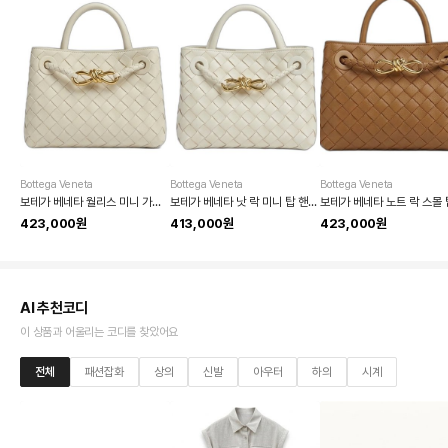
Bottega Veneta
Bottega Veneta
Bottega Veneta
보테가 베네타 월리스 미니 가죽 탑핸들백
보테가 베네타 낫 락 미니 탑 핸들 크로스백
423,000원
413,000원
423,000원
AI 추천코디
이 상품과 어울리는 코디를 찾았어요
전체
패션잡화
상의
신발
아우터
하의
시계