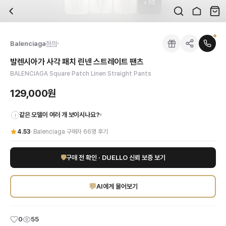
+
10
자주 묻는 질문
Balenciaga
발렌시아가 사각 패치 린넨 스트레이트 팬츠
배송은 얼마나 걸리나요?
브랜드:
Balenciaga
주문 후 평균 15~20일 소요되며, 전 상품 무료배송입니다. 해외에서 입고 후 국내
카테고리:
국내배송
> 하의
검수는 어떻게 진행되나요? 검수 사진을 받을 수 있나요?
성별:
남성
Balenciaga
하의
전문 스태프가 실물 상품을 직접 확인한 후 검수 사진을 제공합니다. 가죽 재질, 로고
색상:
아이보리,베이지
교환이나 반품이 가능한가요?
가격:
129,000
원
발렌시아가 사각 패치 린넨 스트레이트 팬츠
수령 후 7일 이내 신청하시면 상품 하자, 사이즈 불일치, 고객 변심 모두 교환·반품
미니멀리즘과 대담함이 공존하는 발렌시아가의 정수를 담은 남성 린넨 스트레이트 팬
BALENCIAGA Square Patch Linen Straight Pants
쿠폰과 적립금을 함께 사용할 수 있나요?
Balenciaga
발렌시아가 사각 패치 린넨 스트레이트 팬츠
을 DUELLO에서 만나보
네, 쿠폰과 적립금을 결제 시 함께 사용하실 수 있습니다. 적립금은 1,000원 이상
129,000원
같은 모델이 여러 개 보이시나요?
▾
i
4.53
·
Balenciaga
구매자
66
명 후기
🛡
구매 전 확인 · DUELLO 신뢰 보증 보기
💬
AI에게 물어보기
0
55