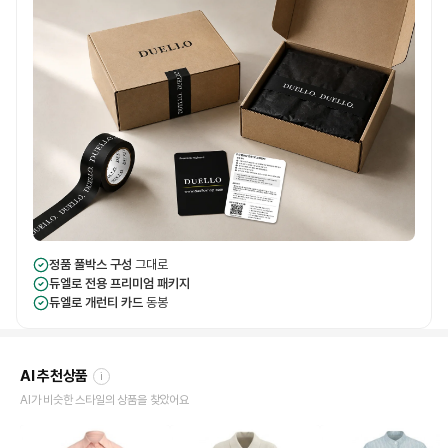
정품 풀박스 구성
그대로
듀엘로 전용 프리미엄 패키지
듀엘로 개런티 카드
동봉
AI 추천상품
i
AI가 비슷한 스타일의 상품을 찾았어요