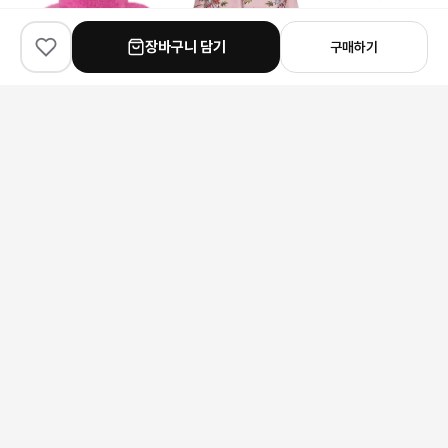
장바구니 담기
구매하기
✨
100
% match
✨
100
% match
✨
100
% match
Louis Vuitton
Dior
Hermes
루이비통 모노그램 플라워 키링
디올 플라워 프린트 데님 자켓
에르메스 오아시스 힐 샌들
118,000원
246,000원
266,000원
안내 사항
본 상품은 해외 공급처에서 직접 검수 후 발송됩니다.
모니터 환경에 따라 실제 색상과 차이가 있을 수 있습니다.
상품 특성상 미세한 스크래치가 있을 수 있으며, 이는 교환/반품 사유가
되지 않습니다.
구매 전 사이즈 및 상세 정보를 꼭 확인해 주세요.