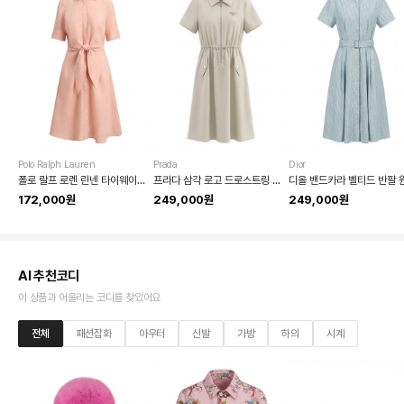
Polo Ralph Lauren
Prada
Dior
폴로 랄프 로렌 린넨 타이웨이스트 셔츠 원피스
프라다 삼각 로고 드로스트링 원피스
172,000원
249,000원
249,000원
AI 추천코디
이 상품과 어울리는 코디를 찾았어요
전체
패션잡화
아우터
신발
가방
하의
시계