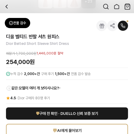
+
23
자주 묻는 질문
Dior
디올 벨티드 반팔 셔츠 원피스
배송은 얼마나 걸리나요?
브랜드:
Dior
주문 후 평균 15~20일 소요되며, 전 상품 무료배송입니다. 해외에서 입고 후 국내
카테고리:
상의
> 원피스
검수는 어떻게 진행되나요? 검수 사진을 받을 수 있나요?
성별:
여성
전품 검수
Dior
원피스
전문 스태프가 실물 상품을 직접 확인한 후 검수 사진을 제공합니다. 가죽 재질, 로고
색상:
핑크
교환이나 반품이 가능한가요?
가격:
254,000
원
디올 벨티드 반팔 셔츠 원피스
수령 후 7일 이내 신청하시면 상품 하자, 사이즈 불일치, 고객 변심 모두 교환·반품
Dior의 시그니처 감각이 돋보이는 핑크 벨티드 반팔 셔츠 원피스로 일상에 우아
Dior Belted Short Sleeve Shirt Dress
쿠폰과 적립금을 함께 사용할 수 있나요?
Dior
디올 벨티드 반팔 셔츠 원피스
을 DUELLO에서 만나보세요. 고퀄리티 하이엔드
네, 쿠폰과 적립금을 결제 시 함께 사용하실 수 있습니다. 적립금은 1,000원 이상
매장가
1,700,000원
1,446,000원
절약
사이즈는 어떻게 선택하나요?
254,000원
상품 상세의 사이즈 정보를 참고해 선택하시고, 사이즈 선택이 어려우시면 카카오톡 
·
·
누적 검수
2,000+건
구매 후기
1,500+건
전품 검수 발송
같은 모델이 여러 개 보이시나요?
▾
i
4.5
·
Dior
구매자
80
명 후기
🛡
구매 전 확인 · DUELLO 신뢰 보증 보기
💬
AI에게 물어보기